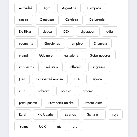
Actividad
Agro
Argentina
Campaña
campo
Consumo
Córdoba
De Loredo
De Rivas
deuda
DEX
diputados
dólar
economía
Elecciones
empleo
Encuesta
etanol
Gabinete
ganadería
Gobernadores
impuestos
industria
inflación
ingresos
Juez
La Libertad Avanza
LLA
llaryora
milei
pobreza
política
precios
presupuesto
Provincias Unidas
retenciones
Rural
Río Cuarto
Salarios
Schiaretti
soja
Trump
UCR
uia
uic