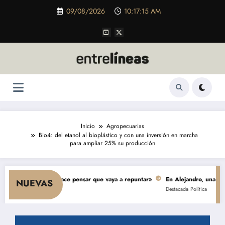
Saltar
09/08/2026
10:17:17 AM
al
contenido
Inicio
Agropecuarias
Bio4: del etanol al bioplástico y con una inversión en marcha
para ampliar 25% su producción
o y nada hace pensar que vaya a repuntar»
En Alejandro, una obra de $ 5.
NUEVAS
Destacada
Política