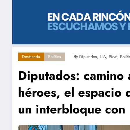
,
,
,
Destacada
Política
Diputados
LLA
Picat
Políti
Diputados: camino 
héroes, el espacio 
un interbloque con