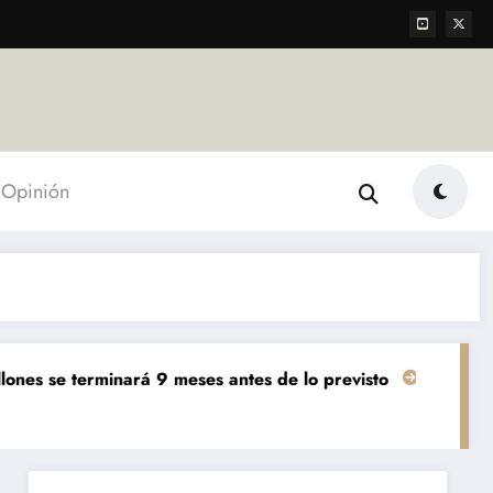
Opinión
nará 9 meses antes de lo previsto
«El mundo AgTech es u
Agropecuarias
Destacada