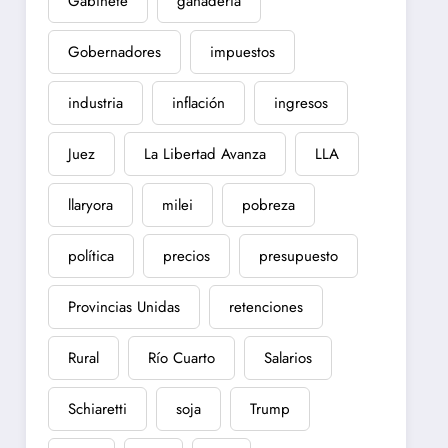
Gabinete
ganadería
Gobernadores
impuestos
industria
inflación
ingresos
Juez
La Libertad Avanza
LLA
llaryora
milei
pobreza
política
precios
presupuesto
Provincias Unidas
retenciones
Rural
Río Cuarto
Salarios
Schiaretti
soja
Trump