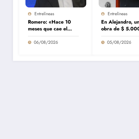
Entrelíneas
Entrelíneas
Romero: «Hace 10
En Alejandro, u
meses que cae el
obra de $ 5.00
consumo y nada hace
millones se term
pensar que vaya a
9 meses antes d
06/08/2026
05/08/2026
repuntar»
previsto