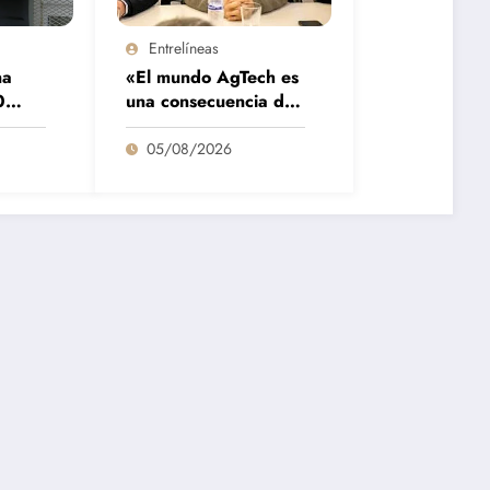
Entrelíneas
na
«El mundo AgTech es
0
una consecuencia de
inará
las grandes fortalezas
e lo
que tenemos en la
05/08/2026
región»