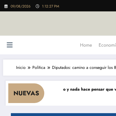
Saltar
09/08/2026
1:12:29 PM
al
contenido
Home
Economí
Inicio
Política
Diputados: camino a conseguir los 8
ue cae el consumo y nada hace pensar que vaya a repunta
NUEVAS