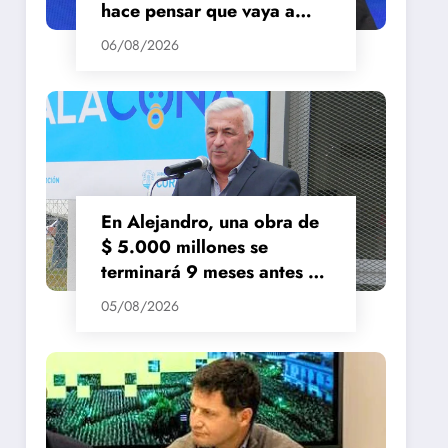
hace pensar que vaya a
repuntar»
06/08/2026
En Alejandro, una obra de
$ 5.000 millones se
terminará 9 meses antes de
lo previsto
05/08/2026