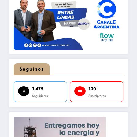
Seguinos
1,475
100
Seguidores
Suscriptores