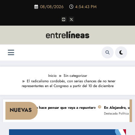
Saltar
08/08/2026
4:54:44 PM
al
contenido
Inicio
Sin categorizar
El radicalismo cordobés, con serias chances de no tener
representantes en el Congreso a partir del 10 de diciembre
onsumo y nada hace pensar que vaya a repuntar»
En Alejandro, una obra de
NUEVAS
Destacada
Política