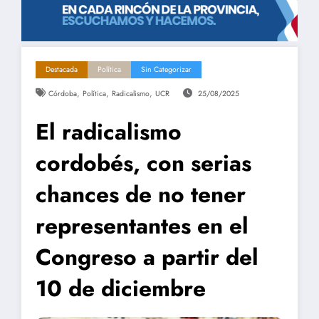
Destacada
Política
Sin Categorizar
,
,
,
Córdoba
Política
Radicalismo
UCR
25/08/2025
El radicalismo
cordobés, con serias
chances de no tener
representantes en el
Congreso a partir del
10 de diciembre