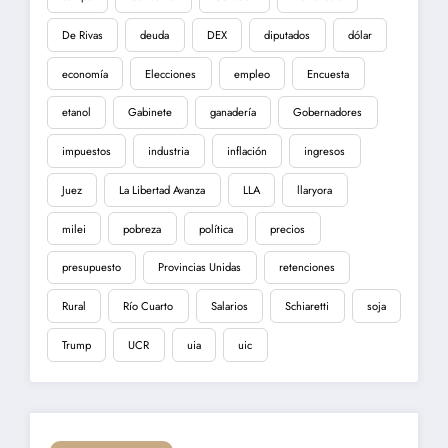
De Rivas
deuda
DEX
diputados
dólar
economía
Elecciones
empleo
Encuesta
etanol
Gabinete
ganadería
Gobernadores
impuestos
industria
inflación
ingresos
Juez
La Libertad Avanza
LLA
llaryora
milei
pobreza
política
precios
presupuesto
Provincias Unidas
retenciones
Rural
Río Cuarto
Salarios
Schiaretti
soja
Trump
UCR
uia
uic