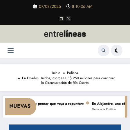
Saltar
07/08/2026
8:10:37 AM
al
contenido
Inicio
Política
En Estados Unidos, otorgan US$ 250 millones para continuar
la Circunvalación de Río Cuarto
 y nada hace pensar que vaya a repuntar»
En Alejandro, una obra de $ 5.0
NUEVAS
Destacada
Política