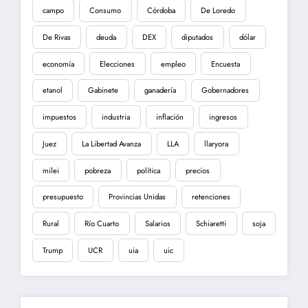
campo
Consumo
Córdoba
De Loredo
De Rivas
deuda
DEX
diputados
dólar
economía
Elecciones
empleo
Encuesta
etanol
Gabinete
ganadería
Gobernadores
impuestos
industria
inflación
ingresos
Juez
La Libertad Avanza
LLA
llaryora
milei
pobreza
política
precios
presupuesto
Provincias Unidas
retenciones
Rural
Río Cuarto
Salarios
Schiaretti
soja
Trump
UCR
uia
uic