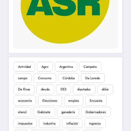
Actividad
Agro
Argentina
Campaña
campo
Consumo
Córdoba
De Loredo
De Rivas
deuda
DEX
diputados
dólar
economía
Elecciones
empleo
Encuesta
etanol
Gabinete
ganadería
Gobernadores
impuestos
industria
inflación
ingresos