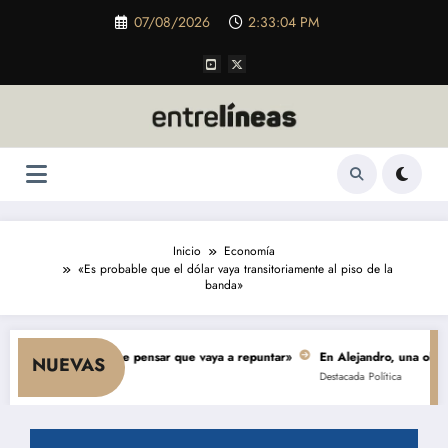
Saltar
07/08/2026
2:33:05 PM
al
contenido
Inicio
Economía
«Es probable que el dólar vaya transitoriamente al piso de la
banda»
mo y nada hace pensar que vaya a repuntar»
En Alejandro, una obra de $ 5
NUEVAS
Destacada
Política