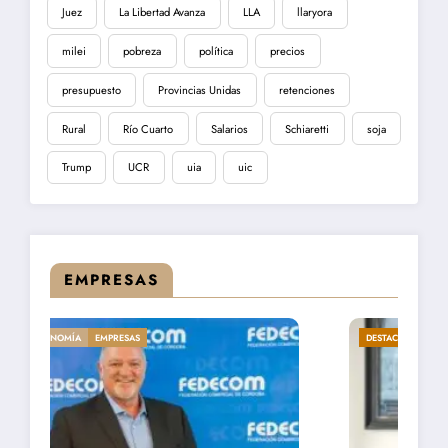
Juez
La Libertad Avanza
LLA
llaryora
milei
pobreza
política
precios
presupuesto
Provincias Unidas
retenciones
Rural
Río Cuarto
Salarios
Schiaretti
soja
Trump
UCR
uia
uic
EMPRESAS
DESTACADA
ECONOMÍA
EMPRESAS