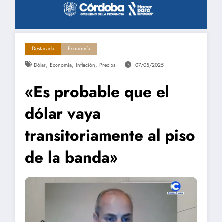
Destacada
Economía
,
,
,
Dólar
Economía
Inflación
Precios
07/05/2025
«Es probable que el
dólar vaya
transitoriamente al piso
de la banda»