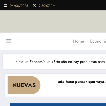
Saltar
06/08/2026
9:50:08 PM
al
contenido
Home
Economí
Inicio
Economía
«Este año no hay problemas para
e cae el consumo y nada hace pensar que vaya a repuntar»
NUEVAS