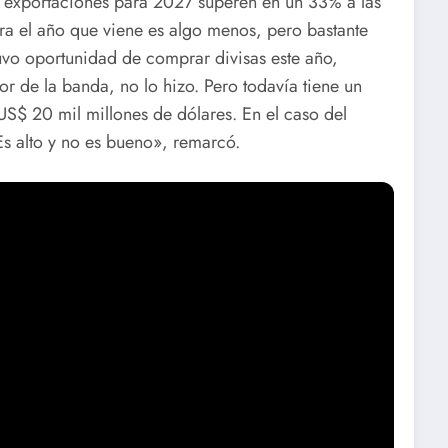
s exportaciones para 2027 superen en un 33% a las
ra el año que viene es algo menos, pero bastante
vo oportunidad de comprar divisas este año,
or de la banda, no lo hizo. Pero todavía tiene un
US$ 20 mil millones de dólares. En el caso del
Es alto y no es bueno», remarcó.