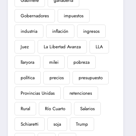
Gabinete
ganadería
Gobernadores
impuestos
industria
inflación
ingresos
Juez
La Libertad Avanza
LLA
llaryora
milei
pobreza
política
precios
presupuesto
Provincias Unidas
retenciones
Rural
Río Cuarto
Salarios
Schiaretti
soja
Trump