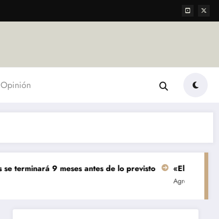
Opinión
rá 9 meses antes de lo previsto
«El mundo AgTech es una
Agropecuarias
Destacada
Em