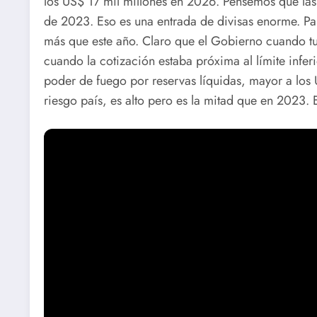
los US$ 17 mil millones en 2026. Pensemos que la
de 2023. Eso es una entrada de divisas enorme. Pa
más que este año. Claro que el Gobierno cuando tu
cuando la cotización estaba próxima al límite inferi
poder de fuego por reservas líquidas, mayor a los 
riesgo país, es alto pero es la mitad que en 2023. 