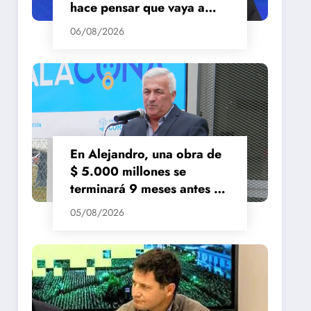
hace pensar que vaya a
repuntar»
06/08/2026
En Alejandro, una obra de
$ 5.000 millones se
terminará 9 meses antes de
lo previsto
05/08/2026