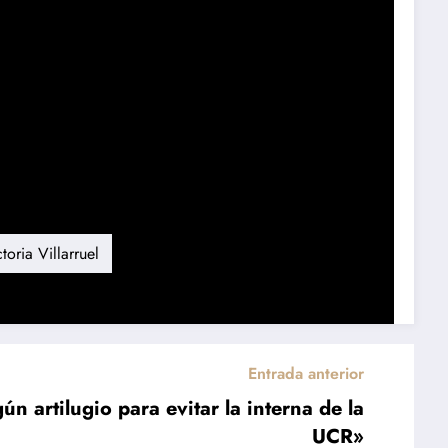
toria Villarruel
Entrada anterior
n artilugio para evitar la interna de la
UCR»