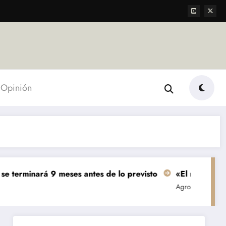
Opinión
9 meses antes de lo previsto
«El mundo AgTech es una c
Agropecuarias
Destacada
Empre