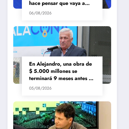
hace pensar que vaya a
repuntar»
06/08/2026
En Alejandro, una obra de
$ 5.000 millones se
terminará 9 meses antes de
lo previsto
05/08/2026