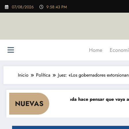
Saltar
07/08/2026
9:58:45 PM
al
contenido
Home
Economí
Inicio
Política
Juez: «Los gobernadores extorsionan
ae el consumo y nada hace pensar que vaya a repuntar»
NUEVAS