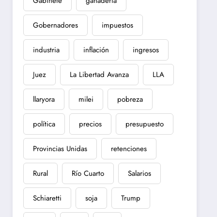
Gabinete
ganadería
Gobernadores
impuestos
industria
inflación
ingresos
Juez
La Libertad Avanza
LLA
llaryora
milei
pobreza
política
precios
presupuesto
Provincias Unidas
retenciones
Rural
Río Cuarto
Salarios
Schiaretti
soja
Trump