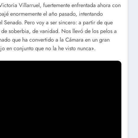
Victoria Villarruel, fuertemente enfrentada ahora con
abajé enormemente el año pasado, intentando
l Senado. Pero voy a ser sincero: a partir de que
 de soberbia, de vanidad. Nos llevó de los pelos a
enado que ha convertido a la Cámara en un gran
ajo en conjunto que no la he visto nunca».