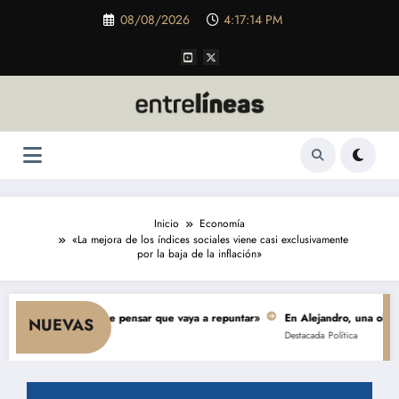
Saltar
08/08/2026
4:17:15 PM
al
contenido
Inicio
Economía
«La mejora de los índices sociales viene casi exclusivamente
por la baja de la inflación»
 y nada hace pensar que vaya a repuntar»
En Alejandro, una obra de $ 5.0
NUEVAS
Destacada
Política