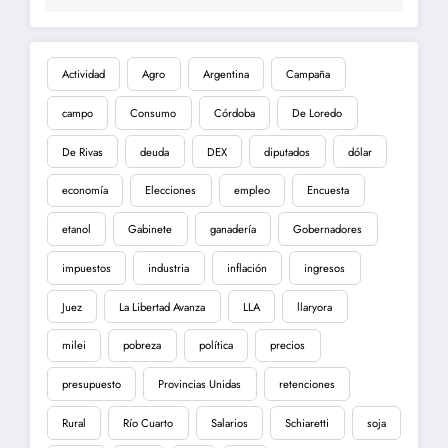
Actividad
Agro
Argentina
Campaña
campo
Consumo
Córdoba
De Loredo
De Rivas
deuda
DEX
diputados
dólar
economía
Elecciones
empleo
Encuesta
etanol
Gabinete
ganadería
Gobernadores
impuestos
industria
inflación
ingresos
Juez
La Libertad Avanza
LLA
llaryora
milei
pobreza
política
precios
presupuesto
Provincias Unidas
retenciones
Rural
Río Cuarto
Salarios
Schiaretti
soja