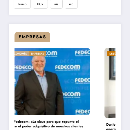
Trump
UCR
uia
uic
EMPRESAS
DESTACADA
ECONOMÍA
EMPRESAS
Daniel Montamat: «Todavía pagamos el costo del populismo
energético con los cortes de gas»