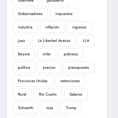
Gabinete
ganadería
Gobernadores
impuestos
industria
inflación
ingresos
Juez
La Libertad Avanza
LLA
llaryora
milei
pobreza
política
precios
presupuesto
Provincias Unidas
retenciones
Rural
Río Cuarto
Salarios
Schiaretti
soja
Trump