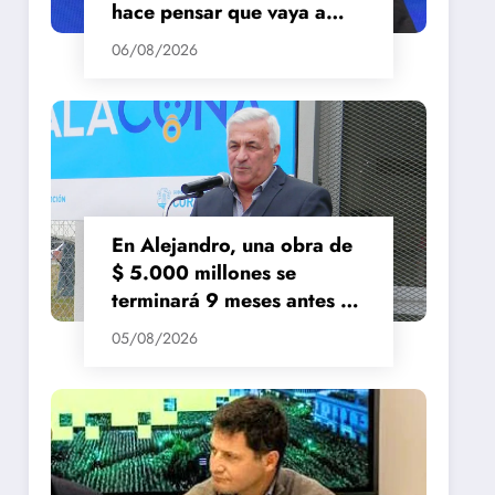
hace pensar que vaya a
repuntar»
06/08/2026
En Alejandro, una obra de
$ 5.000 millones se
terminará 9 meses antes de
lo previsto
05/08/2026