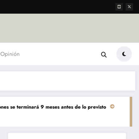
Opinión
á 9 meses antes de lo previsto
«El mundo AgTech es una
Agropecuarias
Destacada
Em