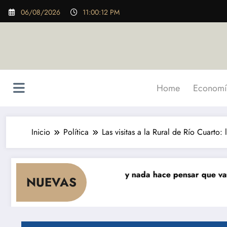
Saltar
06/08/2026
11:00:13 PM
al
contenido
Home
Economí
Inicio
Política
Las visitas a la Rural de Río Cuarto:
 cae el consumo y nada hace pensar que vaya a repuntar»
NUEVAS