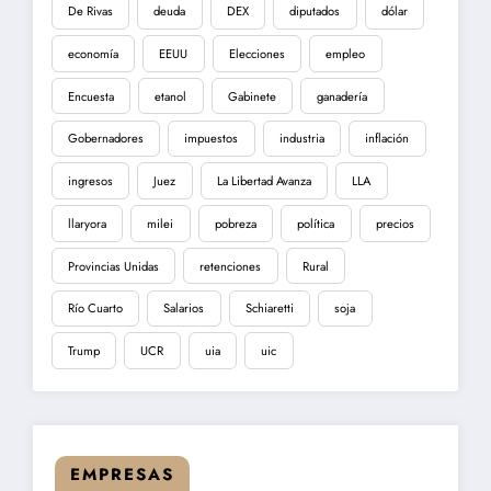
De Rivas
deuda
DEX
diputados
dólar
economía
EEUU
Elecciones
empleo
Encuesta
etanol
Gabinete
ganadería
Gobernadores
impuestos
industria
inflación
ingresos
Juez
La Libertad Avanza
LLA
llaryora
milei
pobreza
política
precios
Provincias Unidas
retenciones
Rural
Río Cuarto
Salarios
Schiaretti
soja
Trump
UCR
uia
uic
EMPRESAS