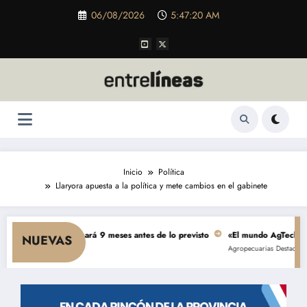
Saltar
06/08/2026
5:47:21 AM
al
contenido
Inicio
Política
Llaryora apuesta a la política y mete cambios en el gabinete
ones se terminará 9 meses antes de lo previsto
«El mundo AgTech es una con
NUEVAS
Agropecuarias
Destacada
Empresa