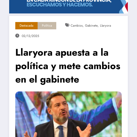
,
,
Destacada
Política
Cambios
Gabinete
Llaryora
02/12/2025
Llaryora apuesta a la
política y mete cambios
en el gabinete