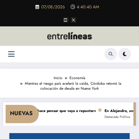
Saltar
07/08/2026
4:40:41 AM
al
contenido
Inicio
Economía
Mientras el riesgo país aceleró la caída, Córdoba retomó la
colocación de deuda en Nueva York
umo y nada hace pensar que vaya a repuntar»
En Alejandro, una obra de $ 
NUEVAS
Destacada
Política