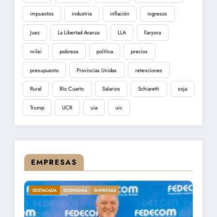
impuestos
industria
inflación
ingresos
Juez
La Libertad Avanza
LLA
llaryora
milei
pobreza
política
precios
presupuesto
Provincias Unidas
retenciones
Rural
Río Cuarto
Salarios
Schiaretti
soja
Trump
UCR
uia
uic
EMPRESAS
DESTACADA
ECONOMÍA
EMPRESAS