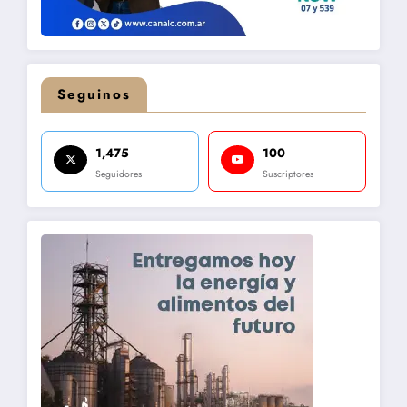
Seguinos
1,475
100
Seguidores
Suscriptores