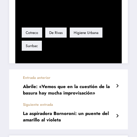
Etiqueta
Cotreco
De Rivas
Higiene Urbana
Surrbac
Entrada anterior
Abrile: «Vemos que en la cuestión de la
basura hay mucha improvisación»
Siguiente entrada
La aspiradora Bornoroni: un puente del
amarillo al violeta