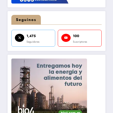
Seguinos
1,475
100
Seguidores
Suscriptores