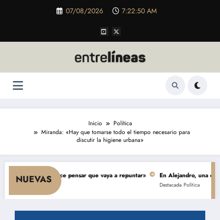
Saltar
07/08/2026
7:22:51 AM
al
contenido
Inicio
Política
Miranda: «Hay que tomarse todo el tiempo necesario para
discutir la higiene urbana»
mo y nada hace pensar que vaya a repuntar»
En Alejandro, una obra de $ 5
NUEVAS
Destacada
Política