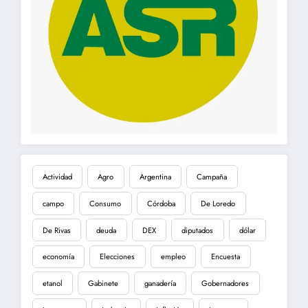
Actividad
Agro
Argentina
Campaña
campo
Consumo
Córdoba
De Loredo
De Rivas
deuda
DEX
diputados
dólar
economía
Elecciones
empleo
Encuesta
etanol
Gabinete
ganadería
Gobernadores