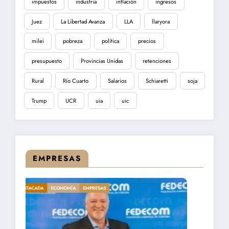
impuestos
industria
inflación
ingresos
Juez
La Libertad Avanza
LLA
llaryora
milei
pobreza
política
precios
presupuesto
Provincias Unidas
retenciones
Rural
Río Cuarto
Salarios
Schiaretti
soja
Trump
UCR
uia
uic
EMPRESAS
DESTACADA
ECONOMÍA
EMPRESAS