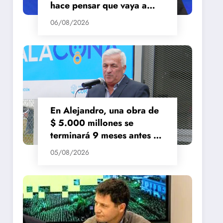
hace pensar que vaya a
repuntar»
06/08/2026
En Alejandro, una obra de
$ 5.000 millones se
terminará 9 meses antes de
lo previsto
05/08/2026