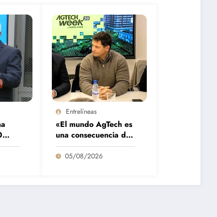
Entrelíneas
na
«El mundo AgTech es
0
una consecuencia de
inará
las grandes fortalezas
e lo
que tenemos en la
05/08/2026
región»