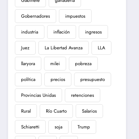
Gabinete
ganadería
Gobernadores
impuestos
industria
inflación
ingresos
Juez
La Libertad Avanza
LLA
llaryora
milei
pobreza
política
precios
presupuesto
Provincias Unidas
retenciones
Rural
Río Cuarto
Salarios
Schiaretti
soja
Trump