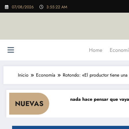
Saltar
07/08/2026
3:55:23 AM
al
contenido
Home
Economí
Inicio
Economía
Rotondo: «El productor tiene una
 cae el consumo y nada hace pensar que vaya a repuntar»
NUEVAS