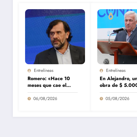
Entrelíneas
Entrelíneas
Romero: «Hace 10
En Alejandro, u
meses que cae el
obra de $ 5.00
consumo y nada hace
millones se term
pensar que vaya a
9 meses antes d
06/08/2026
05/08/2026
repuntar»
previsto