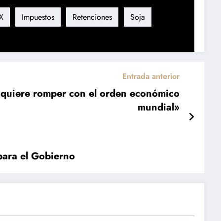
X
Impuestos
Retenciones
Soja
Entrada anterior
 quiere romper con el orden económico
mundial»
 para el Gobierno