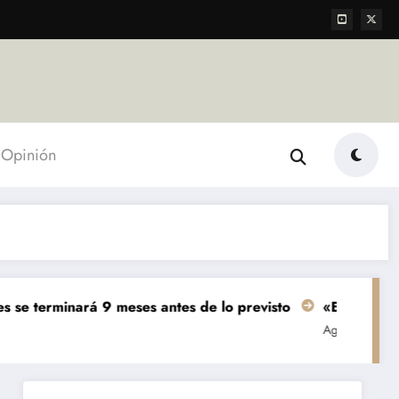
Opinión
á 9 meses antes de lo previsto
«El mundo AgTech es una
Agropecuarias
Destacada
Emp