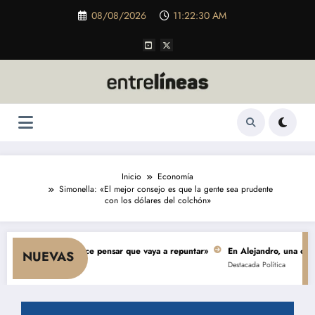
Saltar
08/08/2026
11:22:31 AM
al
contenido
Inicio
Economía
Simonella: «El mejor consejo es que la gente sea prudente
con los dólares del colchón»
mo y nada hace pensar que vaya a repuntar»
En Alejandro, una obra de $ 5
NUEVAS
Destacada
Política