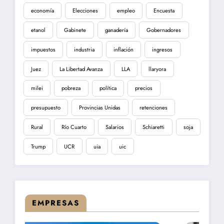
economía
Elecciones
empleo
Encuesta
etanol
Gabinete
ganadería
Gobernadores
impuestos
industria
inflación
ingresos
Juez
La Libertad Avanza
LLA
llaryora
milei
pobreza
política
precios
presupuesto
Provincias Unidas
retenciones
Rural
Río Cuarto
Salarios
Schiaretti
soja
Trump
UCR
uia
uic
EMPRESAS