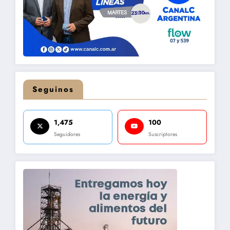
Seguinos
1,475
100
Seguidores
Suscriptores