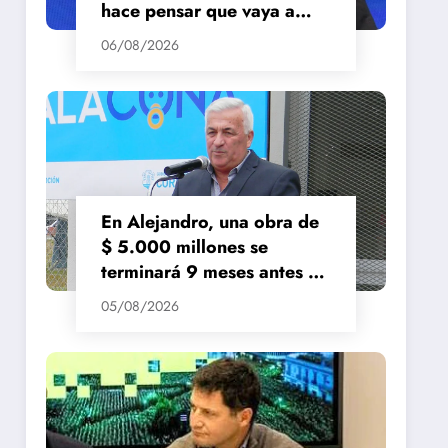
hace pensar que vaya a
repuntar»
06/08/2026
En Alejandro, una obra de
$ 5.000 millones se
terminará 9 meses antes de
lo previsto
05/08/2026