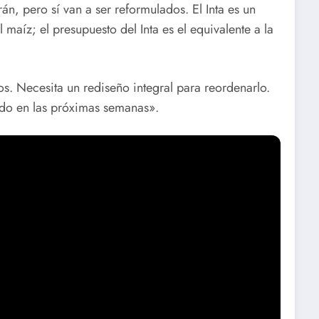
arán, pero sí van a ser reformulados. El Inta es un
maíz; el presupuesto del Inta es el equivalente a la
los. Necesita un rediseño integral para reordenarlo.
do en las próximas semanas».