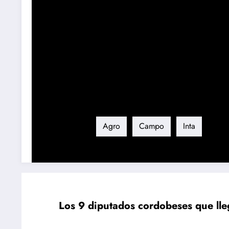
Etiqueta
Agro
Campo
Inta
Los 9 diputados cordobeses que lleg