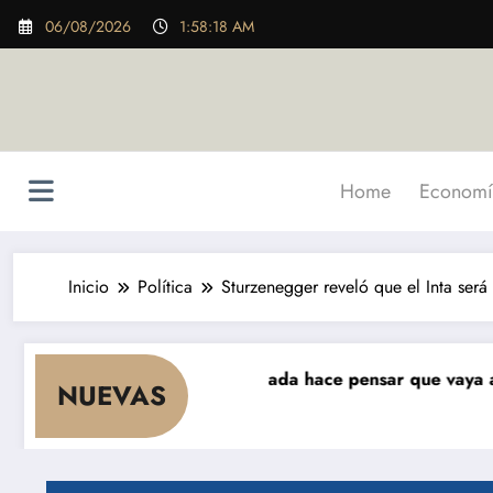
Saltar
06/08/2026
1:58:20 AM
al
contenido
Home
Economí
Inicio
Política
Sturzenegger reveló que el Inta será
ae el consumo y nada hace pensar que vaya a repuntar»
NUEVAS