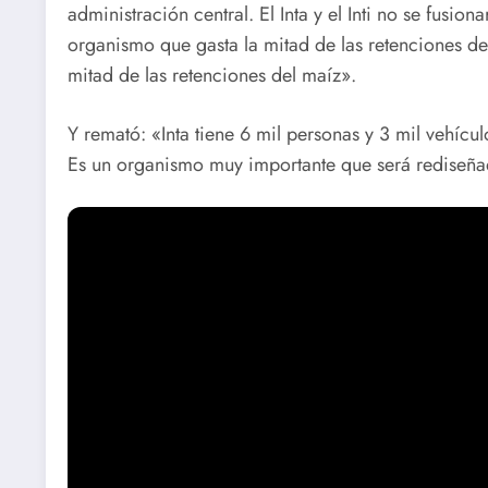
administración central. El Inta y el Inti no se fusion
organismo que gasta la mitad de las retenciones del 
mitad de las retenciones del maíz».
Y remató: «Inta tiene 6 mil personas y 3 mil vehícu
Es un organismo muy importante que será rediseña