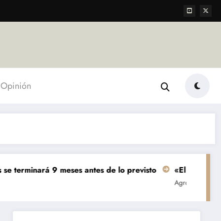
Opinión
9 meses antes de lo previsto
«El mundo AgTech es una c
Agropecuarias
Destacada
Empre