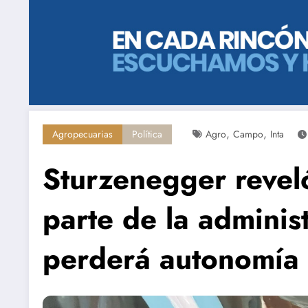
,
,
Agropecuarias
Política
Agro
Campo
Inta
Sturzenegger reveló
parte de la administ
perderá autonomía