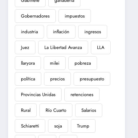
Gabinete
ganadería
Gobernadores
impuestos
industria
inflación
ingresos
Juez
La Libertad Avanza
LLA
llaryora
milei
pobreza
política
precios
presupuesto
Provincias Unidas
retenciones
Rural
Río Cuarto
Salarios
Schiaretti
soja
Trump