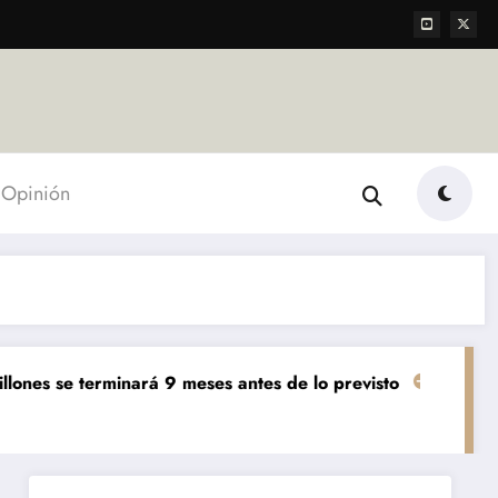
Opinión
erminará 9 meses antes de lo previsto
«El mundo AgTech
Agropecuarias
Desta