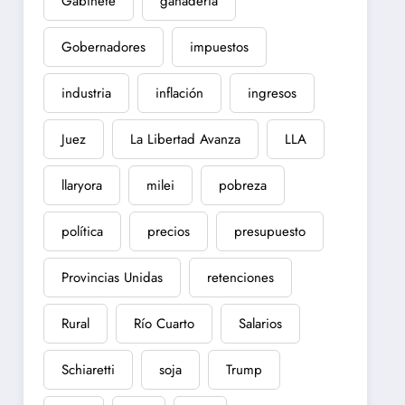
Gabinete
ganadería
Gobernadores
impuestos
industria
inflación
ingresos
Juez
La Libertad Avanza
LLA
llaryora
milei
pobreza
política
precios
presupuesto
Provincias Unidas
retenciones
Rural
Río Cuarto
Salarios
Schiaretti
soja
Trump