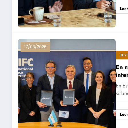
Lee
17/03/2026
DES
En m
inte
En Es
solam
Lee