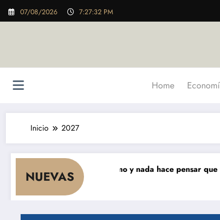
Saltar
07/08/2026
7:27:33 PM
al
contenido
Home
Economí
Inicio
2027
ses que cae el consumo y nada hace pensar que vaya a re
NUEVAS