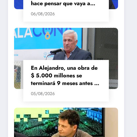
hace pensar que vaya a
repuntar»
06/08/2026
En Alejandro, una obra de
$ 5.000 millones se
terminará 9 meses antes de
lo previsto
05/08/2026