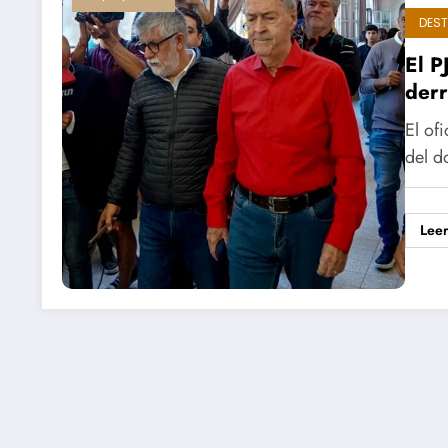
DES
El P
derr
El of
del d
Lee