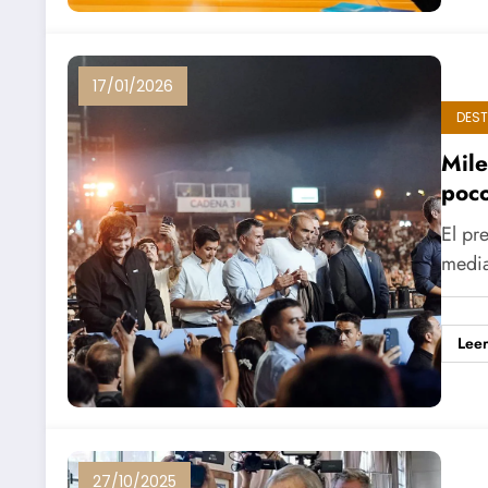
17/01/2026
DES
Mile
poco
El pr
media
Lee
27/10/2025