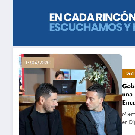
17/04/2026
DES
Gobe
una 
Encu
Mient
en Di