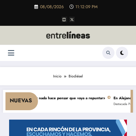
Saltar
08/08/2026
11:12:09 PM
al
contenido
Inicio
Biodiésel
ae el consumo y nada hace pensar que vaya a repuntar»
En Alejandro, una
NUEVAS
Destacada
Política