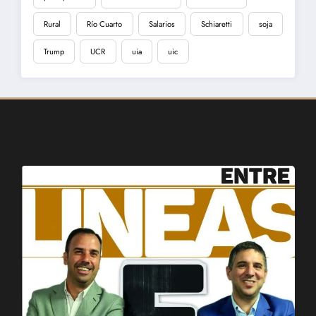
Rural
Río Cuarto
Salarios
Schiaretti
soja
Trump
UCR
uia
uic