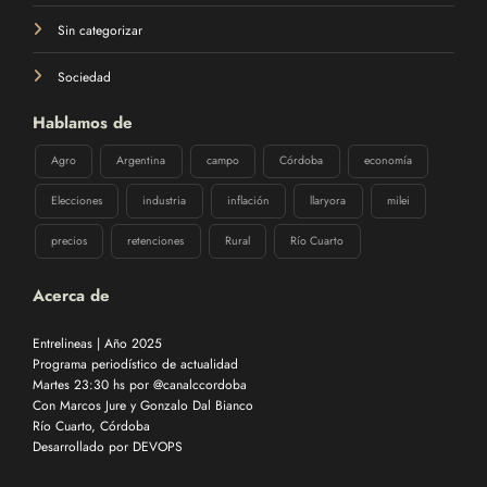
Sin categorizar
Sociedad
Hablamos de
Agro
Argentina
campo
Córdoba
economía
Elecciones
industria
inflación
llaryora
milei
precios
retenciones
Rural
Río Cuarto
Acerca de
Entrelineas | Año 2025
Programa periodístico de actualidad
Martes 23:30 hs por @canalccordoba
Con Marcos Jure y Gonzalo Dal Bianco
Río Cuarto, Córdoba
Desarrollado por
DEVOPS