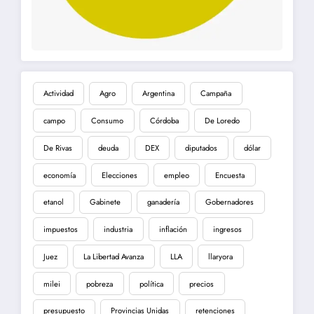
Actividad
Agro
Argentina
Campaña
campo
Consumo
Córdoba
De Loredo
De Rivas
deuda
DEX
diputados
dólar
economía
Elecciones
empleo
Encuesta
etanol
Gabinete
ganadería
Gobernadores
impuestos
industria
inflación
ingresos
Juez
La Libertad Avanza
LLA
llaryora
milei
pobreza
política
precios
presupuesto
Provincias Unidas
retenciones