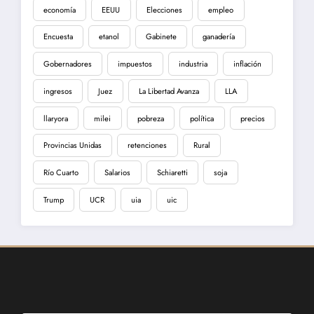
economía
EEUU
Elecciones
empleo
Encuesta
etanol
Gabinete
ganadería
Gobernadores
impuestos
industria
inflación
ingresos
Juez
La Libertad Avanza
LLA
llaryora
milei
pobreza
política
precios
Provincias Unidas
retenciones
Rural
Río Cuarto
Salarios
Schiaretti
soja
Trump
UCR
uia
uic