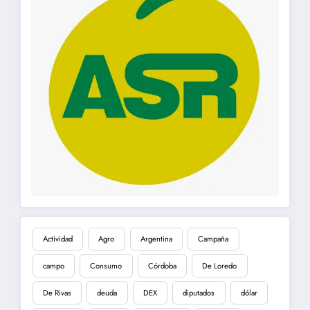
Actividad
Agro
Argentina
Campaña
campo
Consumo
Córdoba
De Loredo
De Rivas
deuda
DEX
diputados
dólar