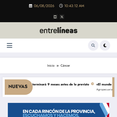
Saltar
06/08/2026
10:43:12 AM
al
contenido
Inicio
Cáncer
.000 millones se terminará 9 meses antes de lo previsto
«El mundo AgTech e
NUEVAS
Agropecuarias
Destaca