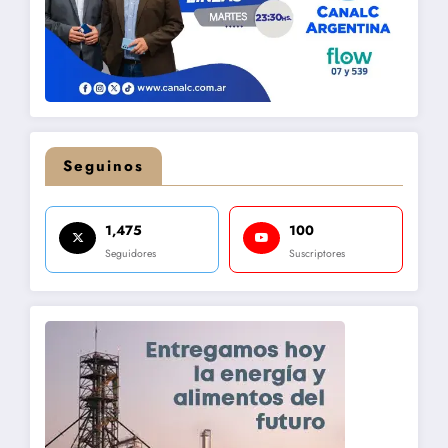
Seguinos
1,475
100
Seguidores
Suscriptores