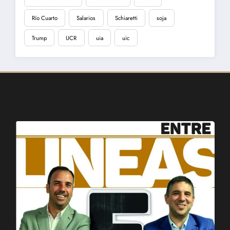
Río Cuarto
Salarios
Schiaretti
soja
Trump
UCR
uia
uic