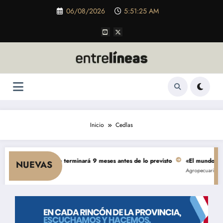
Saltar
06/08/2026
5:51:25 AM
al
contenido
Inicio
Cedlas
5.000 millones se terminará 9 meses antes de lo previsto
«El mundo AgTech 
NUEVAS
Agropecuarias
Destac