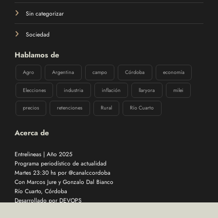
Sin categorizar
Sociedad
Hablamos de
Agro
Argentina
campo
Córdoba
economía
Elecciones
industria
inflación
llaryora
milei
precios
retenciones
Rural
Río Cuarto
Acerca de
Entrelineas | Año 2025
Programa periodístico de actualidad
Martes 23:30 hs por @canalccordoba
Con Marcos Jure y Gonzalo Dal Bianco
Río Cuarto, Córdoba
Desarrollado por
DEVOPS