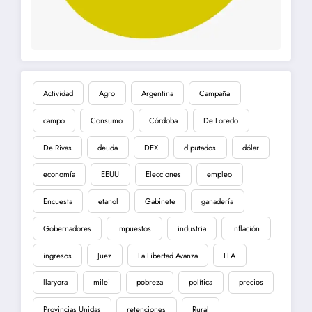
Actividad
Agro
Argentina
Campaña
campo
Consumo
Córdoba
De Loredo
De Rivas
deuda
DEX
diputados
dólar
economía
EEUU
Elecciones
empleo
Encuesta
etanol
Gabinete
ganadería
Gobernadores
impuestos
industria
inflación
ingresos
Juez
La Libertad Avanza
LLA
llaryora
milei
pobreza
política
precios
Provincias Unidas
retenciones
Rural