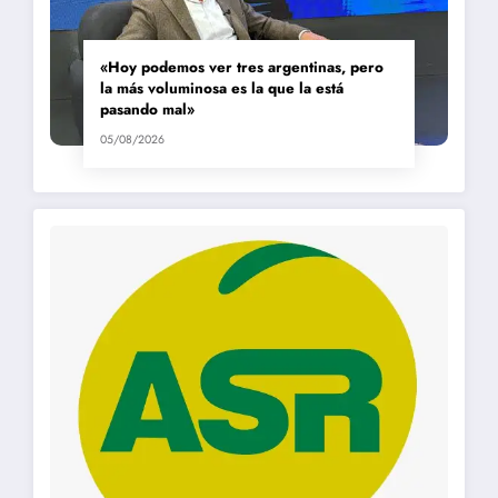
«Hoy podemos ver tres argentinas, pero
la más voluminosa es la que la está
pasando mal»
05/08/2026