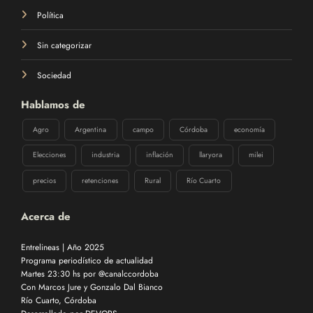
Política
Sin categorizar
Sociedad
Hablamos de
Agro
Argentina
campo
Córdoba
economía
Elecciones
industria
inflación
llaryora
milei
precios
retenciones
Rural
Río Cuarto
Acerca de
Entrelineas | Año 2025
Programa periodístico de actualidad
Martes 23:30 hs por @canalccordoba
Con Marcos Jure y Gonzalo Dal Bianco
Río Cuarto, Córdoba