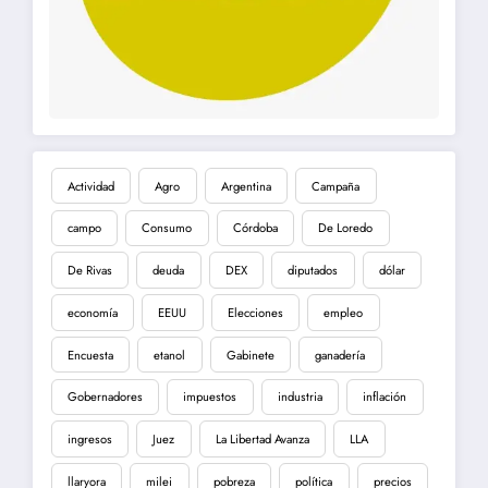
Actividad
Agro
Argentina
Campaña
campo
Consumo
Córdoba
De Loredo
De Rivas
deuda
DEX
diputados
dólar
economía
EEUU
Elecciones
empleo
Encuesta
etanol
Gabinete
ganadería
Gobernadores
impuestos
industria
inflación
ingresos
Juez
La Libertad Avanza
LLA
llaryora
milei
pobreza
política
precios