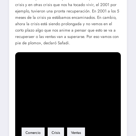
crisis y en otras crisis que nos ha tocado vivir, el 2001 por
ejemplo, tuvieron una pronta recuperación. En 2001 a los 5
meses de la crisis ya estábamos encaminados. En cambio,
ahora la crisis está siendo prolongada y no vemos en el
corto plazo algo que nos anime a pensar que esto se va a
recuperaer o las ventas van a superarse. Por eso vamos con
pie de plomo», declaró Safadi.
Etiqueta
Comercio
Crisis
Ventas