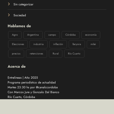
Sin categorizar
Sociedad
Hablamos de
Agro
Argentina
campo
Córdoba
economía
Elecciones
industria
inflación
llaryora
milei
precios
retenciones
Rural
Río Cuarto
Acerca de
Entrelineas | Año 2025
Programa periodístico de actualidad
Martes 23:30 hs por @canalccordoba
Con Marcos Jure y Gonzalo Dal Bianco
Río Cuarto, Córdoba
Desarrollado por
DEVOPS