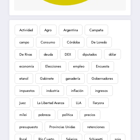
Actividad
Agro
Argentina
Campaña
campo
Consumo
Córdoba
De Loredo
De Rivas
deuda
DEX
diputados
dólar
economía
Elecciones
empleo
Encuesta
etanol
Gabinete
ganadería
Gobernadores
impuestos
industria
inflación
ingresos
Juez
La Libertad Avanza
LLA
llaryora
milei
pobreza
política
precios
presupuesto
Provincias Unidas
retenciones
Rural
Río Cuarto
Salarios
Schiaretti
soja