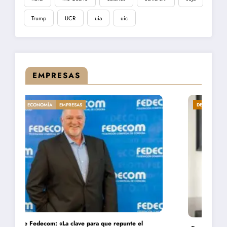
Trump
UCR
uia
uic
EMPRESAS
DESTACADA
ECONOMÍA
EMPRESAS