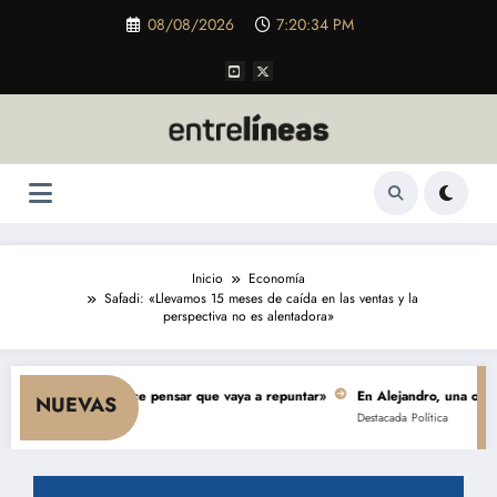
Saltar
08/08/2026
7:20:35 PM
al
contenido
Inicio
Economía
Safadi: «Llevamos 15 meses de caída en las ventas y la
perspectiva no es alentadora»
o y nada hace pensar que vaya a repuntar»
En Alejandro, una obra de $ 5.
NUEVAS
Destacada
Política