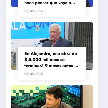
hace pensar que vaya a
repuntar»
06/08/2026
En Alejandro, una obra de
$ 5.000 millones se
terminará 9 meses antes de
lo previsto
05/08/2026