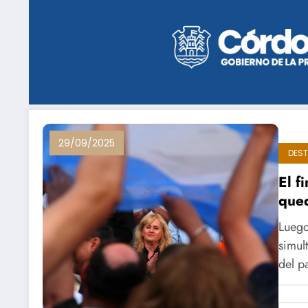
29/09/2025
DES
El f
qued
Luego
simul
del p