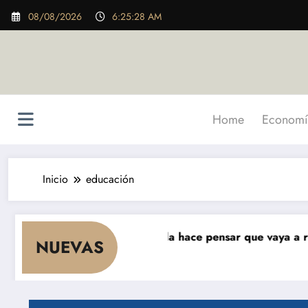
Saltar
08/08/2026
6:25:29 AM
al
contenido
Home
Economí
Inicio
educación
e cae el consumo y nada hace pensar que vaya a repuntar
NUEVAS