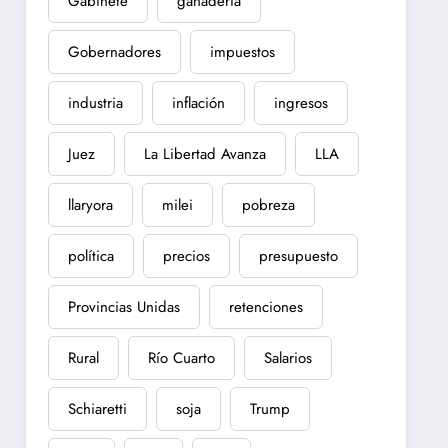
Gabinete
ganadería
Gobernadores
impuestos
industria
inflación
ingresos
Juez
La Libertad Avanza
LLA
llaryora
milei
pobreza
política
precios
presupuesto
Provincias Unidas
retenciones
Rural
Río Cuarto
Salarios
Schiaretti
soja
Trump