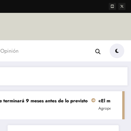
Opinión
rá 9 meses antes de lo previsto
«El mundo AgTech es un
Agropecuarias
Destacada
Em