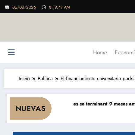
Saltar
06/08/2026
8:19:49 AM
al
contenido
Home
Economí
Inicio
Política
El financiamiento universitario podr
 de $ 5.000 millones se terminará 9 meses antes de lo previ
NUEVAS