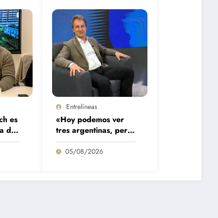
Entrelíneas
ch es
«Hoy podemos ver
ia de
tres argentinas, pero
alezas
la más voluminosa es
la
la que la está
05/08/2026
pasando mal»