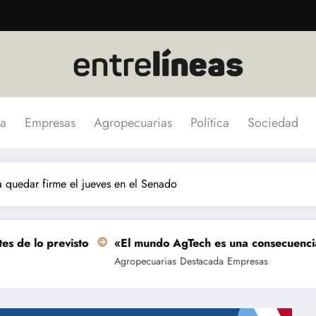
a
Empresas
Agropecuarias
Política
Sociedad
ía quedar firme el jueves en el Senado
sto
«El mundo AgTech es una consecuencia de las grande
Agropecuarias
Destacada
Empresas