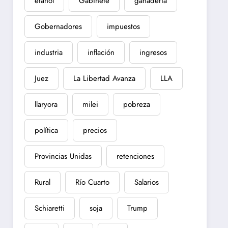
etanol
Gabinete
ganadería
Gobernadores
impuestos
industria
inflación
ingresos
Juez
La Libertad Avanza
LLA
llaryora
milei
pobreza
política
precios
Provincias Unidas
retenciones
Rural
Río Cuarto
Salarios
Schiaretti
soja
Trump