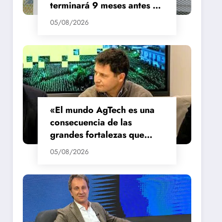
terminará 9 meses antes de
lo previsto
05/08/2026
«El mundo AgTech es una
consecuencia de las
grandes fortalezas que
tenemos en la región»
05/08/2026