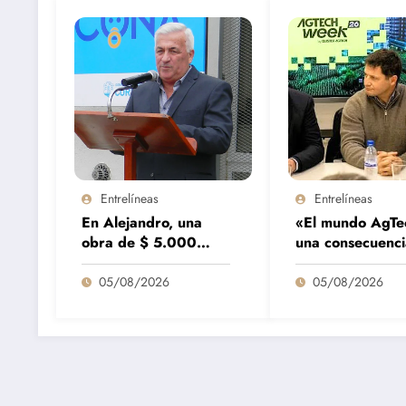
Entrelíneas
Entrelíneas
En Alejandro, una
«El mundo AgTe
obra de $ 5.000
una consecuenc
millones se terminará
las grandes fort
9 meses antes de lo
que tenemos en 
05/08/2026
05/08/2026
previsto
región»