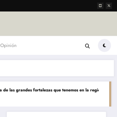
Opinión
s fortalezas que tenemos en la región»
«Hoy podemos v
Destacada
Econom