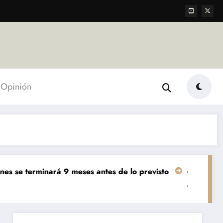
Opinión
erminará 9 meses antes de lo previsto
«El mundo AgTech 
Agropecuarias
Destac