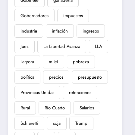
Gabinete
ganadería
Gobernadores
impuestos
industria
inflación
ingresos
Juez
La Libertad Avanza
LLA
llaryora
milei
pobreza
política
precios
presupuesto
Provincias Unidas
retenciones
Rural
Río Cuarto
Salarios
Schiaretti
soja
Trump