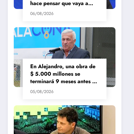
hace pensar que vaya a
repuntar»
06/08/2026
En Alejandro, una obra de
$ 5.000 millones se
terminará 9 meses antes de
lo previsto
05/08/2026