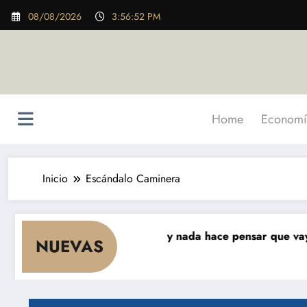
Saltar
08/08/2026
3:56:53 PM
al
contenido
Home
Economí
Inicio
Escándalo Caminera
es que cae el consumo y nada hace pensar que vaya a rep
NUEVAS