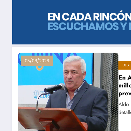
05/08/2026
DES
En A
mill
prev
Aldo 
detal