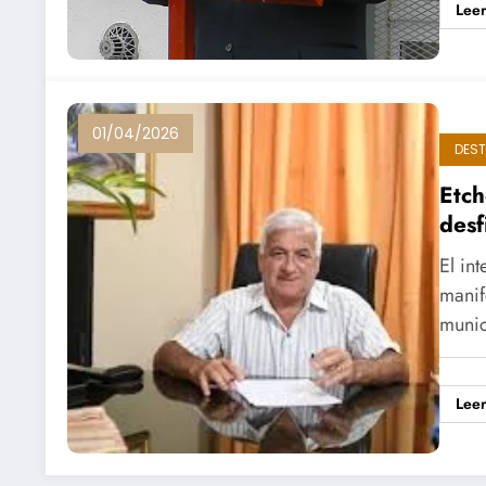
Lee
01/04/2026
DES
Etch
desf
El in
manif
muni
Lee