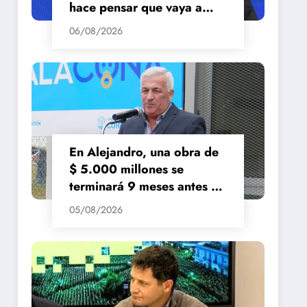
hace pensar que vaya a
repuntar»
06/08/2026
En Alejandro, una obra de
$ 5.000 millones se
terminará 9 meses antes de
lo previsto
05/08/2026