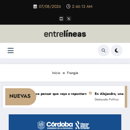
Saltar
07/08/2026
2:46:13 AM
al
contenido
Inicio
Frangie
onsumo y nada hace pensar que vaya a repuntar»
En Alejandro, una obra de
NUEVAS
Destacada
Política