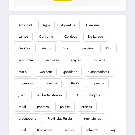
Actividad
Agro
Argentina
Campaña
campo
Consumo
Córdoba
De Loredo
De Rivas
deuda
DEX
diputados
dólar
economía
Elecciones
empleo
Encuesta
etanol
Gabinete
ganadería
Gobernadores
impuestos
industria
inflación
ingresos
Juez
La Libertad Avanza
LLA
llaryora
milei
pobreza
política
precios
presupuesto
Provincias Unidas
retenciones
Rural
Río Cuarto
Salarios
Schiaretti
soja