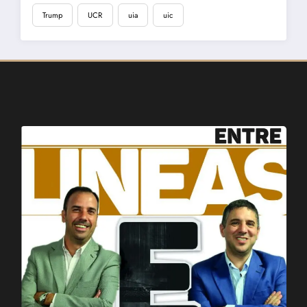
Trump
UCR
uia
uic