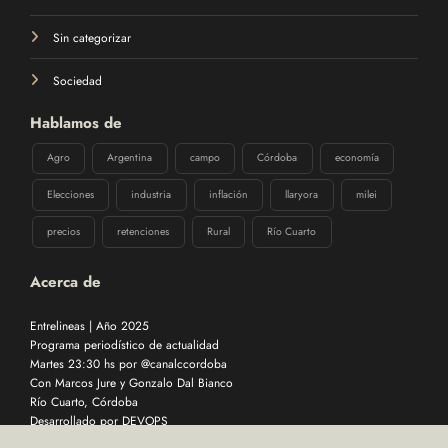
Sin categorizar
Sociedad
Hablamos de
Agro
Argentina
campo
Córdoba
economía
Elecciones
industria
inflación
llaryora
milei
precios
retenciones
Rural
Río Cuarto
Acerca de
Entrelineas | Año 2025
Programa periodístico de actualidad
Martes 23:30 hs por @canalccordoba
Con Marcos Jure y Gonzalo Dal Bianco
Río Cuarto, Córdoba
Desarrollado por
DEVOPS