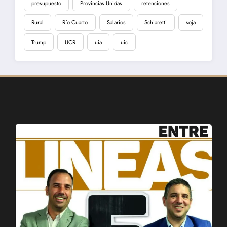
presupuesto
Provincias Unidas
retenciones
Rural
Río Cuarto
Salarios
Schiaretti
soja
Trump
UCR
uia
uic