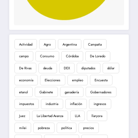
Actividad
Agro
Argentina
Campaña
campo
Consumo
Córdoba
De Loredo
De Rivas
deuda
DEX
diputados
dólar
economía
Elecciones
empleo
Encuesta
etanol
Gabinete
ganadería
Gobernadores
impuestos
industria
inflación
ingresos
Juez
La Libertad Avanza
LLA
llaryora
milei
pobreza
política
precios