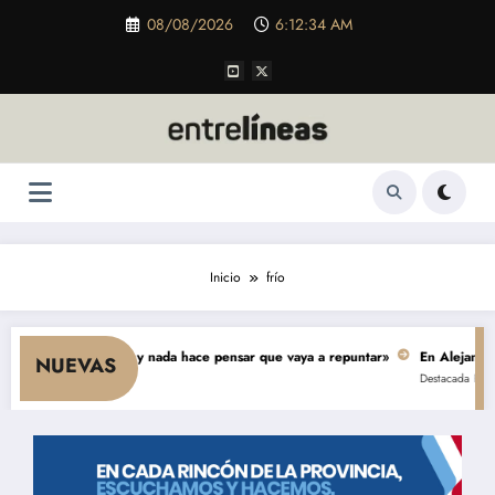
Saltar
08/08/2026
6:12:35 AM
al
contenido
Inicio
frío
cae el consumo y nada hace pensar que vaya a repuntar»
En Alejandro, un
NUEVAS
Destacada
Política