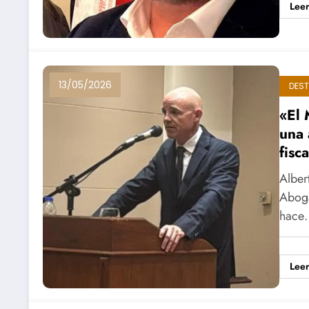
Lee
13/05/2026
DES
«El 
una 
fisc
Alber
Aboga
hace
Lee