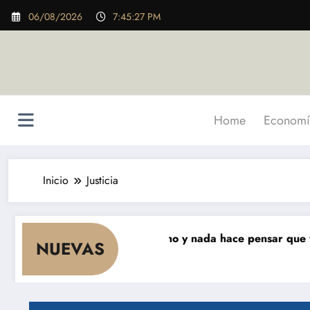
Saltar
06/08/2026
7:45:28 PM
al
contenido
Home
Economí
Inicio
Justicia
ses que cae el consumo y nada hace pensar que vaya a re
NUEVAS