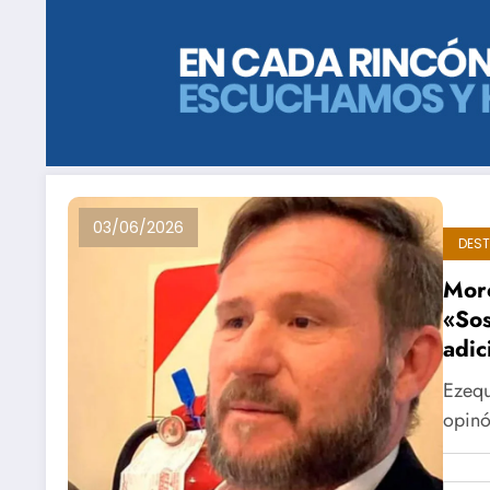
03/06/2026
DES
Morc
«Sos
adic
Ezequ
opinó