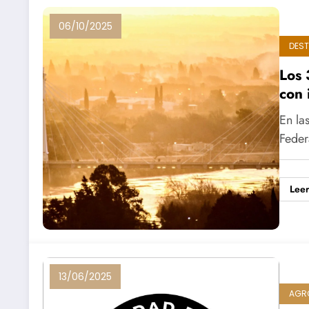
06/10/2025
DES
Los 
con 
En la
Feder
Lee
13/06/2025
AGR