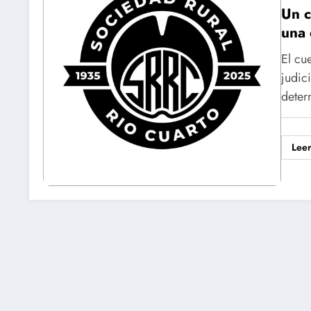
Un c
una 
El cu
judic
dete
Lee