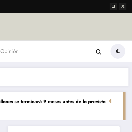
Opinión
erminará 9 meses antes de lo previsto
«El mundo AgTech
Agropecuarias
Desta