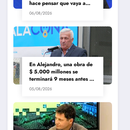
hace pensar que vaya a
repuntar»
06/08/2026
En Alejandro, una obra de
$ 5.000 millones se
terminará 9 meses antes de
lo previsto
05/08/2026