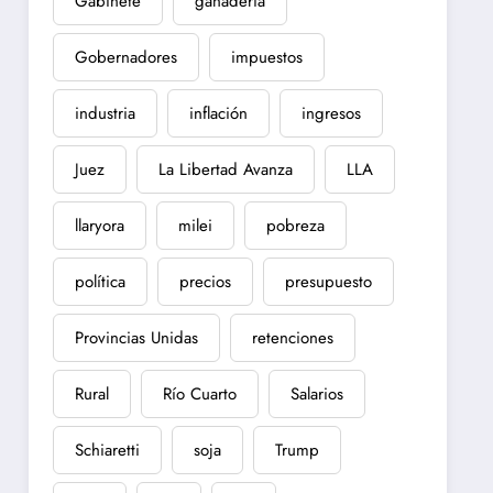
Gabinete
ganadería
Gobernadores
impuestos
industria
inflación
ingresos
Juez
La Libertad Avanza
LLA
llaryora
milei
pobreza
política
precios
presupuesto
Provincias Unidas
retenciones
Rural
Río Cuarto
Salarios
Schiaretti
soja
Trump