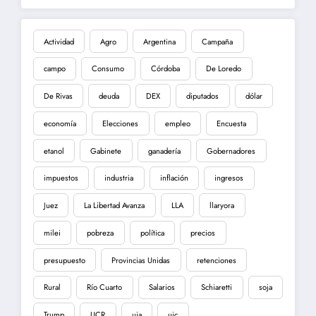
Actividad
Agro
Argentina
Campaña
campo
Consumo
Córdoba
De Loredo
De Rivas
deuda
DEX
diputados
dólar
economía
Elecciones
empleo
Encuesta
etanol
Gabinete
ganadería
Gobernadores
impuestos
industria
inflación
ingresos
Juez
La Libertad Avanza
LLA
llaryora
milei
pobreza
política
precios
presupuesto
Provincias Unidas
retenciones
Rural
Río Cuarto
Salarios
Schiaretti
soja
Trump
UCR
uia
uic