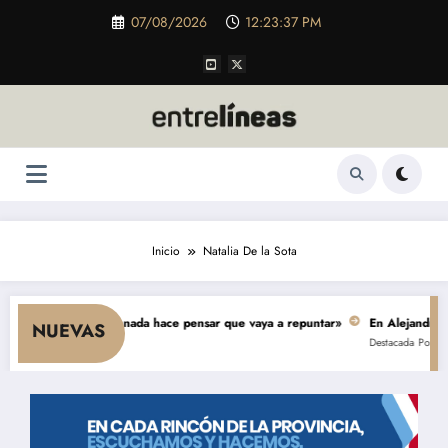
Saltar
07/08/2026
12:23:37 PM
al
contenido
Inicio
Natalia De la Sota
e el consumo y nada hace pensar que vaya a repuntar»
En Alejandro, una o
NUEVAS
Destacada
Política