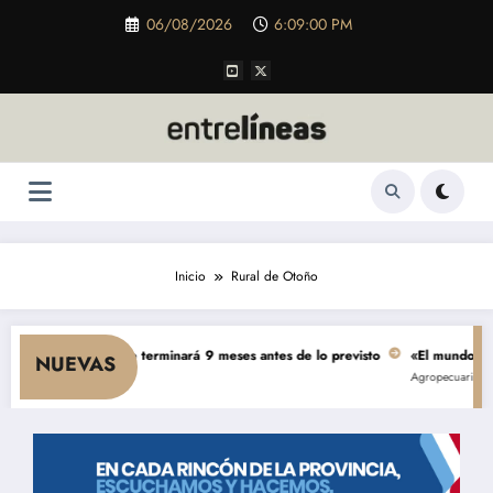
Saltar
06/08/2026
6:09:00 PM
al
contenido
Inicio
Rural de Otoño
5.000 millones se terminará 9 meses antes de lo previsto
«El mundo AgTech 
NUEVAS
Agropecuarias
Destac