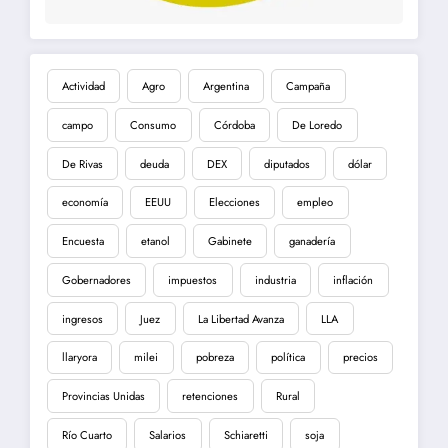
Actividad
Agro
Argentina
Campaña
campo
Consumo
Córdoba
De Loredo
De Rivas
deuda
DEX
diputados
dólar
economía
EEUU
Elecciones
empleo
Encuesta
etanol
Gabinete
ganadería
Gobernadores
impuestos
industria
inflación
ingresos
Juez
La Libertad Avanza
LLA
llaryora
milei
pobreza
política
precios
Provincias Unidas
retenciones
Rural
Río Cuarto
Salarios
Schiaretti
soja