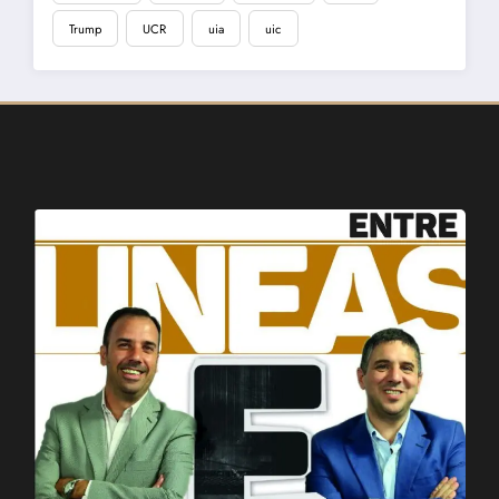
Trump
UCR
uia
uic