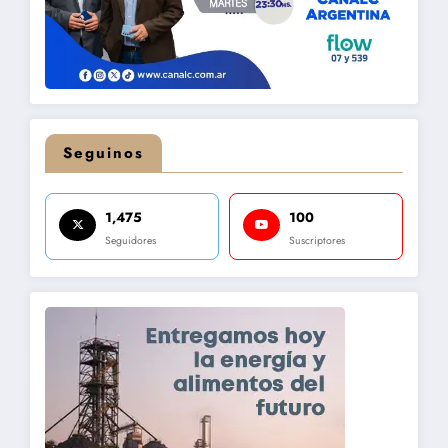
Seguinos
1,475
100
Seguidores
Suscriptores