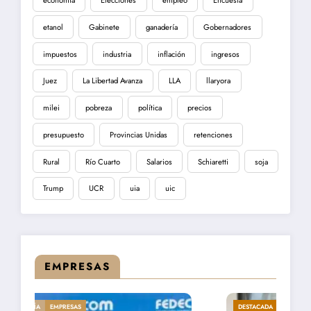
economía
Elecciones
empleo
Encuesta
etanol
Gabinete
ganadería
Gobernadores
impuestos
industria
inflación
ingresos
Juez
La Libertad Avanza
LLA
llaryora
milei
pobreza
política
precios
presupuesto
Provincias Unidas
retenciones
Rural
Río Cuarto
Salarios
Schiaretti
soja
Trump
UCR
uia
uic
EMPRESAS
DESTACADA
ECONOMÍA
EMPRESAS