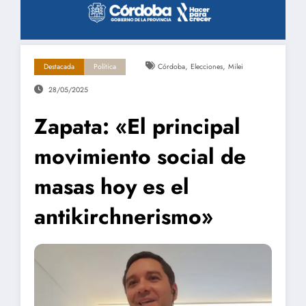
,
,
Destacada
Política
Córdoba
Elecciones
Milei
28/05/2025
Zapata: «El principal
movimiento social de
masas hoy es el
antikirchnerismo»