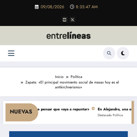
Saltar
09/08/2026
8:35:48 AM
al
contenido
Inicio
Política
Zapata: «El principal movimiento social de masas hoy es el
antikirchnerismo»
mo y nada hace pensar que vaya a repuntar»
En Alejandro, una obra de $ 5
NUEVAS
Destacada
Política