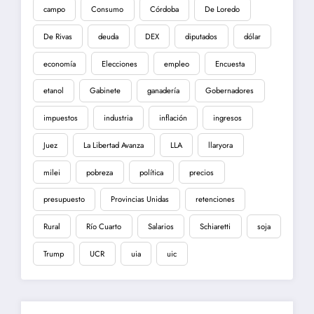
campo
Consumo
Córdoba
De Loredo
De Rivas
deuda
DEX
diputados
dólar
economía
Elecciones
empleo
Encuesta
etanol
Gabinete
ganadería
Gobernadores
impuestos
industria
inflación
ingresos
Juez
La Libertad Avanza
LLA
llaryora
milei
pobreza
política
precios
presupuesto
Provincias Unidas
retenciones
Rural
Río Cuarto
Salarios
Schiaretti
soja
Trump
UCR
uia
uic