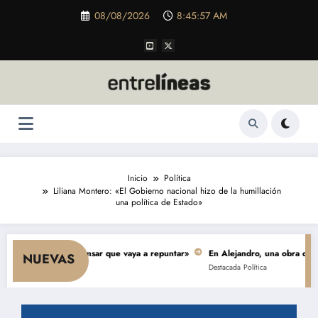
Saltar
08/08/2026
8:45:58 AM
al
contenido
Inicio
Política
Liliana Montero: «El Gobierno nacional hizo de la humillación
una política de Estado»
ada hace pensar que vaya a repuntar»
En Alejandro, una obra de $ 5.000 m
NUEVAS
Destacada
Política