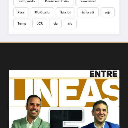
presupuesto
Provincias Unidas
retenciones
Rural
Río Cuarto
Salarios
Schiaretti
soja
Trump
UCR
uia
uic