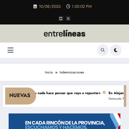
Saltar
10/08/2026
1:50:02 PM
al
contenido
Inicio
Indemnizaciones
cae el consumo y nada hace pensar que vaya a repuntar»
En Alejandro, una
NUEVAS
Destacada
Política