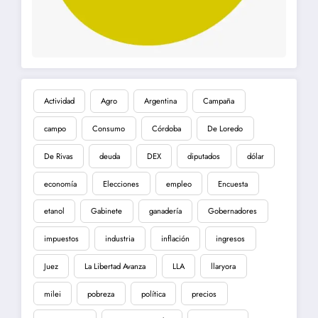
Actividad
Agro
Argentina
Campaña
campo
Consumo
Córdoba
De Loredo
De Rivas
deuda
DEX
diputados
dólar
economía
Elecciones
empleo
Encuesta
etanol
Gabinete
ganadería
Gobernadores
impuestos
industria
inflación
ingresos
Juez
La Libertad Avanza
LLA
llaryora
milei
pobreza
política
precios