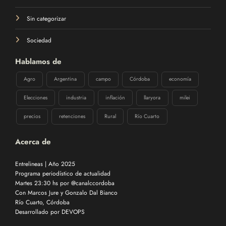
Sin categorizar
Sociedad
Hablamos de
Agro
Argentina
campo
Córdoba
economía
Elecciones
industria
inflación
llaryora
milei
precios
retenciones
Rural
Río Cuarto
Acerca de
Entrelineas | Año 2025
Programa periodístico de actualidad
Martes 23:30 hs por @canalccordoba
Con Marcos Jure y Gonzalo Dal Bianco
Río Cuarto, Córdoba
Desarrollado por
DEVOPS