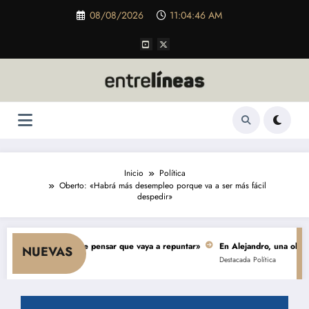
Saltar
08/08/2026
11:04:47 AM
al
contenido
Inicio
Política
Oberto: «Habrá más desempleo porque va a ser más fácil
despedir»
 y nada hace pensar que vaya a repuntar»
En Alejandro, una obra de $ 5.0
NUEVAS
Destacada
Política