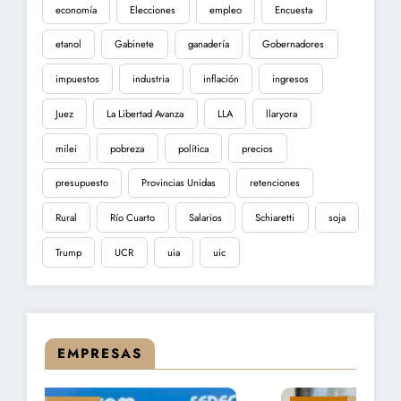
economía
Elecciones
empleo
Encuesta
etanol
Gabinete
ganadería
Gobernadores
impuestos
industria
inflación
ingresos
Juez
La Libertad Avanza
LLA
llaryora
milei
pobreza
política
precios
presupuesto
Provincias Unidas
retenciones
Rural
Río Cuarto
Salarios
Schiaretti
soja
Trump
UCR
uia
uic
EMPRESAS