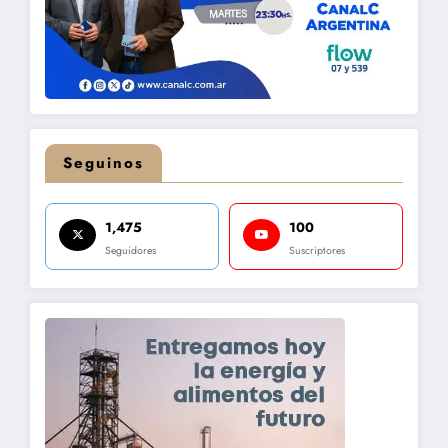
Seguinos
1,475
100
Seguidores
Suscriptores