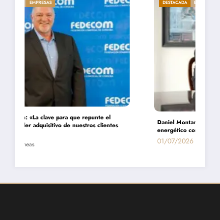
DESTACADA
ECONOMÍA
EMPRESAS
Daniel Montamat: «Todavía pagamos el costo del populismo
energético con los cortes de gas»
01/07/2026
Entrelíneas