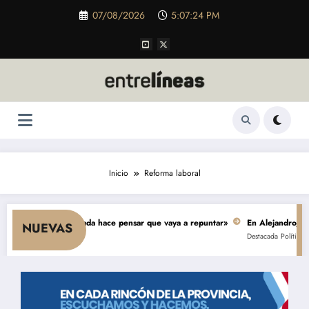
Saltar
07/08/2026
5:07:25 PM
al
contenido
Inicio
Reforma laboral
 consumo y nada hace pensar que vaya a repuntar»
En Alejandro, una obra
NUEVAS
Destacada
Política