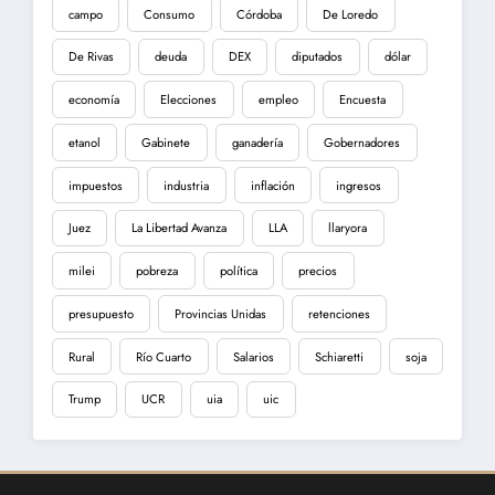
campo
Consumo
Córdoba
De Loredo
De Rivas
deuda
DEX
diputados
dólar
economía
Elecciones
empleo
Encuesta
etanol
Gabinete
ganadería
Gobernadores
impuestos
industria
inflación
ingresos
Juez
La Libertad Avanza
LLA
llaryora
milei
pobreza
política
precios
presupuesto
Provincias Unidas
retenciones
Rural
Río Cuarto
Salarios
Schiaretti
soja
Trump
UCR
uia
uic