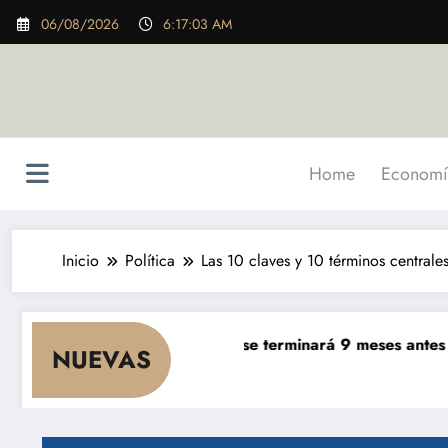
Saltar
06/08/2026
6:17:05 AM
al
contenido
Home
Economí
Inicio
Política
Las 10 claves y 10 términos central
$ 5.000 millones se terminará 9 meses antes de lo previsto
NUEVAS