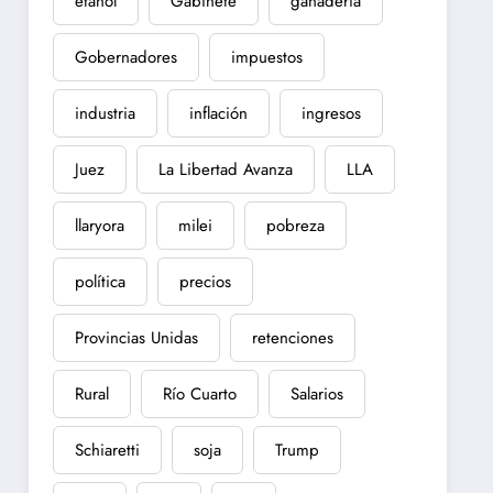
etanol
Gabinete
ganadería
Gobernadores
impuestos
industria
inflación
ingresos
Juez
La Libertad Avanza
LLA
llaryora
milei
pobreza
política
precios
Provincias Unidas
retenciones
Rural
Río Cuarto
Salarios
Schiaretti
soja
Trump