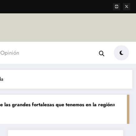
Opinión
da
ortalezas que tenemos en la región»
«Hoy podemos ver t
Destacada
Economía