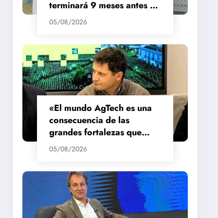
terminará 9 meses antes de
lo previsto
05/08/2026
«El mundo AgTech es una
consecuencia de las
grandes fortalezas que
tenemos en la región»
05/08/2026