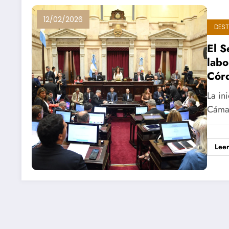
12/02/2026
DES
El S
labo
Córd
La in
Cámar
Lee