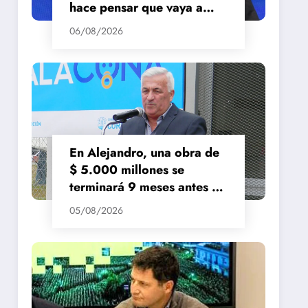
hace pensar que vaya a
repuntar»
06/08/2026
En Alejandro, una obra de
$ 5.000 millones se
terminará 9 meses antes de
lo previsto
05/08/2026