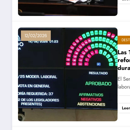
12/02/2026
DES
Las 
refo
dur
El Se
labor
Lee