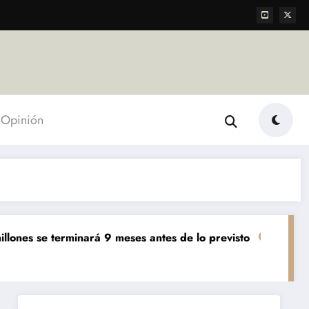
Opinión
 terminará 9 meses antes de lo previsto
«El mundo AgTec
Agropecuarias
Des