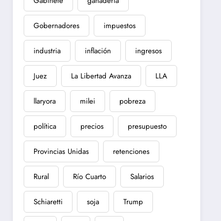
Gabinete
ganadería
Gobernadores
impuestos
industria
inflación
ingresos
Juez
La Libertad Avanza
LLA
llaryora
milei
pobreza
política
precios
presupuesto
Provincias Unidas
retenciones
Rural
Río Cuarto
Salarios
Schiaretti
soja
Trump