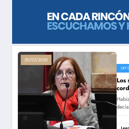
25/02/2026
OFF 
Los 
cor
Había
decía
Lee