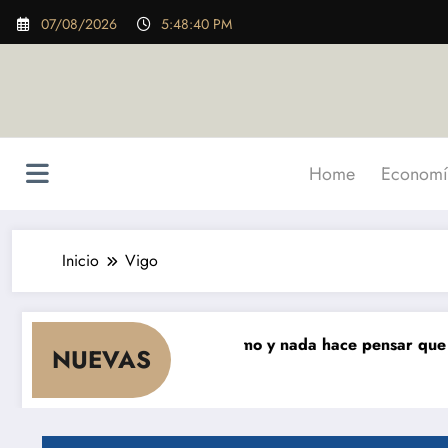
Saltar
07/08/2026
5:48:42 PM
al
contenido
Home
Economí
Inicio
Vigo
eses que cae el consumo y nada hace pensar que vaya a r
NUEVAS