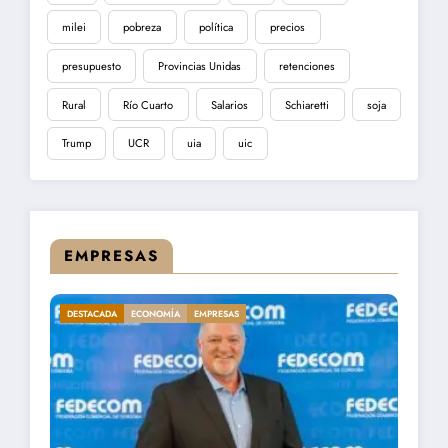
milei
pobreza
política
precios
presupuesto
Provincias Unidas
retenciones
Rural
Río Cuarto
Salarios
Schiaretti
soja
Trump
UCR
uia
uic
EMPRESAS
DESTACADA
ECONOMÍA
EMPRESAS