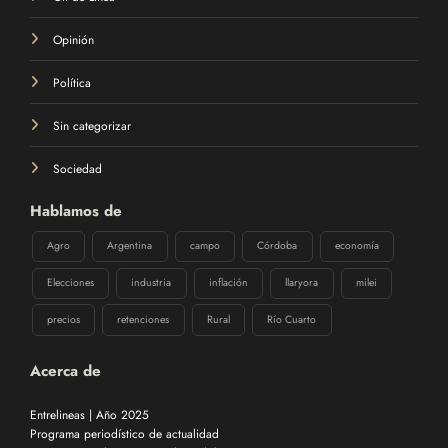
Opinión
Política
Sin categorizar
Sociedad
Hablamos de
Agro
Argentina
campo
Córdoba
economía
Elecciones
industria
inflación
llaryora
milei
precios
retenciones
Rural
Río Cuarto
Acerca de
Entrelineas | Año 2025
Programa periodístico de actualidad
Martes 23:30 hs por @canalccordoba