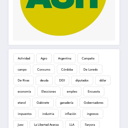
Actividad
Agro
Argentina
Campaña
campo
Consumo
Córdoba
De Loredo
De Rivas
deuda
DEX
diputados
dólar
economía
Elecciones
empleo
Encuesta
etanol
Gabinete
ganadería
Gobernadores
impuestos
industria
inflación
ingresos
Juez
La Libertad Avanza
LLA
llaryora