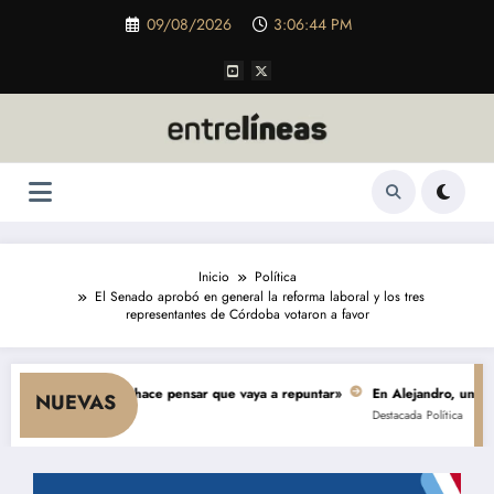
Saltar
09/08/2026
3:06:46 PM
al
contenido
Inicio
Política
El Senado aprobó en general la reforma laboral y los tres
representantes de Córdoba votaron a favor
umo y nada hace pensar que vaya a repuntar»
En Alejandro, una obra de $ 
NUEVAS
Destacada
Política