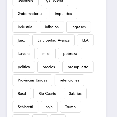
Gabinete
ganadería
Gobernadores
impuestos
industria
inflación
ingresos
Juez
La Libertad Avanza
LLA
llaryora
milei
pobreza
política
precios
presupuesto
Provincias Unidas
retenciones
Rural
Río Cuarto
Salarios
Schiaretti
soja
Trump