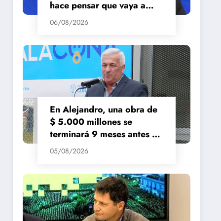
hace pensar que vaya a
repuntar»
06/08/2026
En Alejandro, una obra de
$ 5.000 millones se
terminará 9 meses antes de
lo previsto
05/08/2026