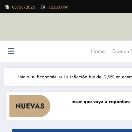
Saltar
08/08/2026
1:32:02 PM
al
contenido
Home
Economí
Inicio
Economía
La inflación fue del 2,9% en ener
umo y nada hace pensar que vaya a repuntar»
En Aleja
NUEVAS
Destacada