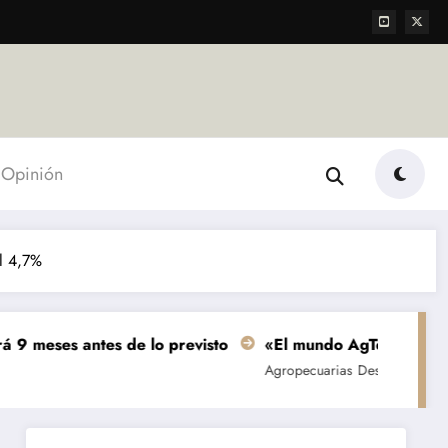
Opinión
el 4,7%
tes de lo previsto
«El mundo AgTech es una consecuenci
Agropecuarias
Destacada
Empresas