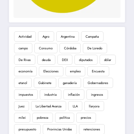
Actividad
Agro
Argentina
Campaña
campo
Consumo
Córdoba
De Loredo
De Rivas
deuda
DEX
diputados
dólar
economía
Elecciones
empleo
Encuesta
etanol
Gabinete
ganadería
Gobernadores
impuestos
industria
inflación
ingresos
Juez
La Libertad Avanza
LLA
llaryora
milei
pobreza
política
precios
presupuesto
Provincias Unidas
retenciones