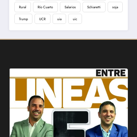
Rural
Río Cuarto
Salarios
Schiaretti
soja
Trump
UCR
uia
uic