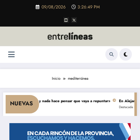
Saltar
09/08/2026
3:26:50 PM
al
contenido
Inicio
mediterránea
 cae el consumo y nada hace pensar que vaya a repuntar»
En Alejandro, un
NUEVAS
Destacada
Política