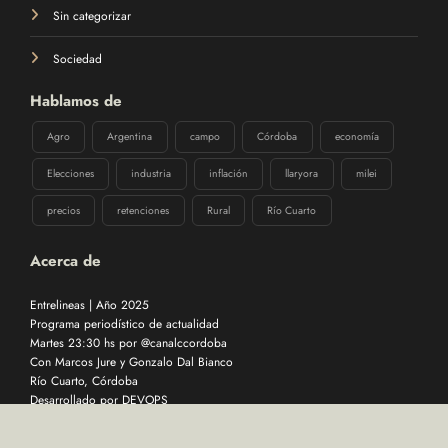
Sin categorizar
Sociedad
Hablamos de
Agro
Argentina
campo
Córdoba
economía
Elecciones
industria
inflación
llaryora
milei
precios
retenciones
Rural
Río Cuarto
Acerca de
Entrelineas | Año 2025
Programa periodístico de actualidad
Martes 23:30 hs por @canalccordoba
Con Marcos Jure y Gonzalo Dal Bianco
Río Cuarto, Córdoba
Desarrollado por
DEVOPS