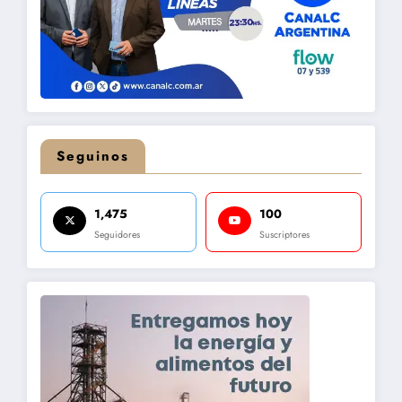
Seguinos
1,475
100
Seguidores
Suscriptores