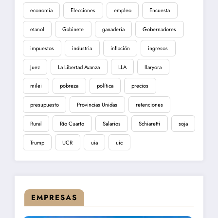
economía
Elecciones
empleo
Encuesta
etanol
Gabinete
ganadería
Gobernadores
impuestos
industria
inflación
ingresos
Juez
La Libertad Avanza
LLA
llaryora
milei
pobreza
política
precios
presupuesto
Provincias Unidas
retenciones
Rural
Río Cuarto
Salarios
Schiaretti
soja
Trump
UCR
uia
uic
EMPRESAS