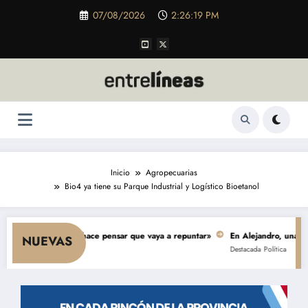
Saltar
07/08/2026
2:26:21 PM
al
contenido
Inicio
Agropecuarias
Bio4 ya tiene su Parque Industrial y Logístico Bioetanol
mo y nada hace pensar que vaya a repuntar»
En Alejandro, una obra de $ 
NUEVAS
Destacada
Política