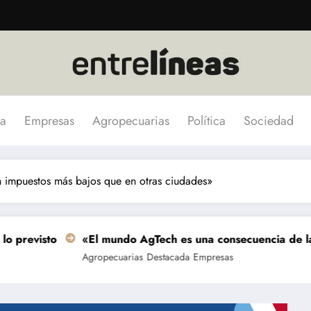
a
Empresas
Agropecuarias
Política
Sociedad
n impuestos más bajos que en otras ciudades»
«El mundo AgTech es una consecuencia de las grandes fo
Agropecuarias
Destacada
Empresas