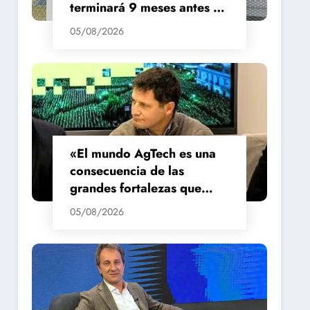
terminará 9 meses antes de
lo previsto
05/08/2026
«El mundo AgTech es una
consecuencia de las
grandes fortalezas que
tenemos en la región»
05/08/2026