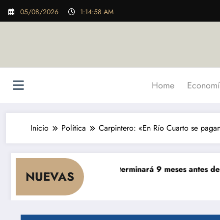
Saltar
05/08/2026
1:15:00 AM
al
contenido
Home
Economí
Inicio
Política
Carpintero: «En Río Cuarto se paga
 5.000 millones se terminará 9 meses antes de lo previsto
NUEVAS