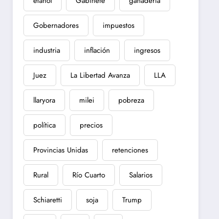
etanol
Gabinete
ganadería
Gobernadores
impuestos
industria
inflación
ingresos
Juez
La Libertad Avanza
LLA
llaryora
milei
pobreza
política
precios
Provincias Unidas
retenciones
Rural
Río Cuarto
Salarios
Schiaretti
soja
Trump