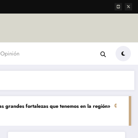
Opinión
rtalezas que tenemos en la región»
«Hoy podemos ver tr
Destacada
Economía