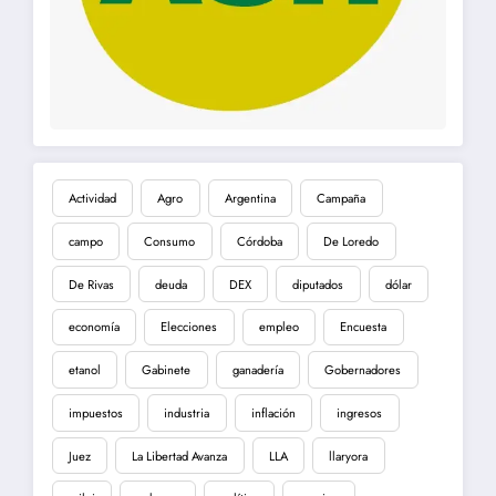
Actividad
Agro
Argentina
Campaña
campo
Consumo
Córdoba
De Loredo
De Rivas
deuda
DEX
diputados
dólar
economía
Elecciones
empleo
Encuesta
etanol
Gabinete
ganadería
Gobernadores
impuestos
industria
inflación
ingresos
Juez
La Libertad Avanza
LLA
llaryora