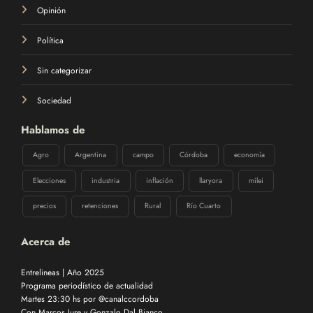
Opinión
Política
Sin categorizar
Sociedad
Hablamos de
Agro
Argentina
campo
Córdoba
economía
Elecciones
industria
inflación
llaryora
milei
precios
retenciones
Rural
Río Cuarto
Acerca de
Entrelineas | Año 2025
Programa periodístico de actualidad
Martes 23:30 hs por @canalccordoba
Con Marcos Jure y Gonzalo Dal Bianco