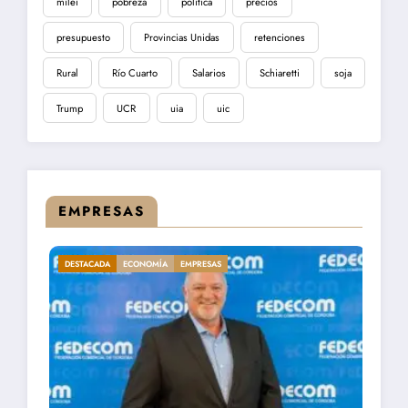
milei
pobreza
política
precios
presupuesto
Provincias Unidas
retenciones
Rural
Río Cuarto
Salarios
Schiaretti
soja
Trump
UCR
uia
uic
EMPRESAS
DESTACADA
ECONOMÍA
EMPRESAS