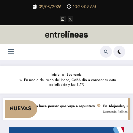
Saltar
09/08/2026
10:28:10 AM
al
contenido
Inicio
Economía
En medio del ruido del Indec, CABA dio a conocer su dato
de inflación y fue 3,1%
onsumo y nada hace pensar que vaya a repuntar»
En Alejandro, una obra de
NUEVAS
Destacada
Política