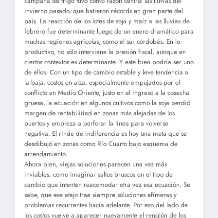
campaña de trigo tuvo como razón central las lluvias del
invierno pasado, que batieron récords en gran parte del
país. La reacción de los lotes de soja y maíz a las lluvias de
febrero fue determinante luego de un enero dramático para
muchas regiones agrícolas, como el sur cordobés. En lo
productivo, no sólo interviene la presión fiscal, aunque en
ciertos contextos es determinante. Y este bien podría ser uno
de ellos. Con un tipo de cambio estable y leve tendencia a
la baja, costos en alza, especialmente empujados por el
conflicto en Medio Oriente, justo en el ingreso a la cosecha
gruesa, la ecuación en algunos cultivos como la soja perdió
margen de rentabilidad en zonas más alejadas de los
puertos y empieza a perforar la línea para volverse
negativa. El rinde de indiferencia es hoy una meta que se
desdibujó en zonas como Río Cuarto bajo esquema de
arrendamiento.
Ahora bien, viejas soluciones parecen una vez más
inviables, como imaginar saltos bruscos en el tipo de
cambio que intenten reacomodar otra vez esa ecuación. Se
sabe, que ese atajo trae siempre soluciones efímeras y
problemas recurrentes hacia adelante. Por eso del lado de
los costos vuelve a aparecer nuevamente el renglón de los