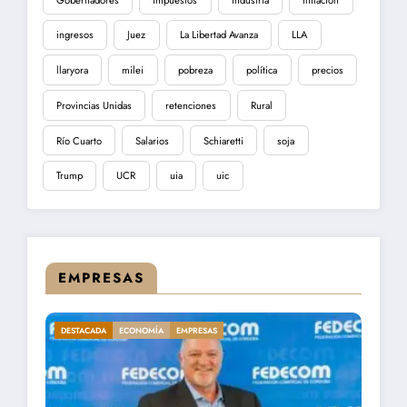
ingresos
Juez
La Libertad Avanza
LLA
llaryora
milei
pobreza
política
precios
Provincias Unidas
retenciones
Rural
Río Cuarto
Salarios
Schiaretti
soja
Trump
UCR
uia
uic
EMPRESAS
DESTACADA
ECONOMÍA
EMPRESAS