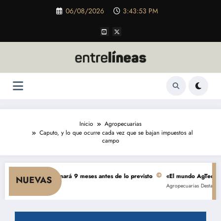
Saltar
06/08/2026
3:43:54 PM
al
contenido
Inicio
Agropecuarias
Caputo, y lo que ocurre cada vez que se bajan impuestos al
campo
ones se terminará 9 meses antes de lo previsto
«El mundo AgTech es una co
NUEVAS
Agropecuarias
Destacada
Empresa