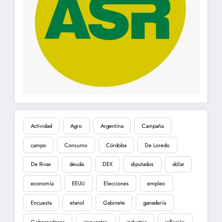
Actividad
Agro
Argentina
Campaña
campo
Consumo
Córdoba
De Loredo
De Rivas
deuda
DEX
diputados
dólar
economía
EEUU
Elecciones
empleo
Encuesta
etanol
Gabinete
ganadería
Gobernadores
impuestos
industria
inflación