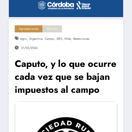
Agropecuarias
Opinión
,
,
,
,
,
Agro
Argentina
Campo
DEX
Milei
Retenciones
31/03/2026
Caputo, y lo que ocurre
cada vez que se bajan
impuestos al campo