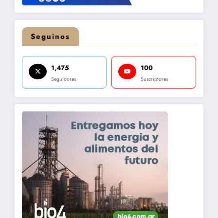
Seguinos
1,475
100
Seguidores
Suscriptores