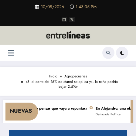
Saltar
10/08/2026
1:43:36 PM
al
contenido
Inicio
Agropecuarias
«Si el corte del 15% de etanol se aplica ya, la nafta podría
bajar 2,5%»
 y nada hace pensar que vaya a repuntar»
En Alejandro, una obra de $ 5.0
NUEVAS
Destacada
Política