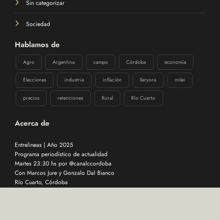
Sin categorizar
Sociedad
Hablamos de
Agro
Argentina
campo
Córdoba
economía
Elecciones
industria
inflación
llaryora
milei
precios
retenciones
Rural
Río Cuarto
Acerca de
Entrelineas | Año 2025
Programa periodístico de actualidad
Martes 23:30 hs por @canalccordoba
Con Marcos Jure y Gonzalo Dal Bianco
Río Cuarto, Córdoba
Desarrollado por
DEVOPS