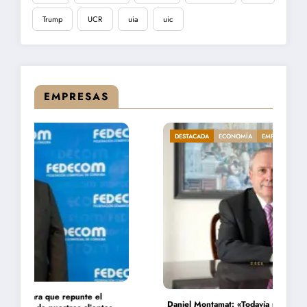
Trump
UCR
uia
uic
EMPRESAS
DESTACADA
ECONOMÍA
EMPRESAS
Daniel Montamat: «Todavía pagamos el costo del populismo