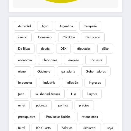
Actividad
Agro
Argentina
Campaña
campo
Consumo
Córdoba
De Loredo
De Rivas
deuda
DEX
diputados
dólar
economía
Elecciones
empleo
Encuesta
etanol
Gabinete
ganadería
Gobernadores
impuestos
industria
inflación
ingresos
Juez
La Libertad Avanza
LLA
llaryora
milei
pobreza
política
precios
presupuesto
Provincias Unidas
retenciones
Rural
Río Cuarto
Salarios
Schiaretti
soja