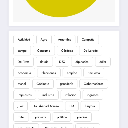
Actividad
Agro
Argentina
Campaña
campo
Consumo
Córdoba
De Loredo
De Rivas
deuda
DEX
diputados
dólar
economía
Elecciones
empleo
Encuesta
etanol
Gabinete
ganadería
Gobernadores
impuestos
industria
inflación
ingresos
Juez
La Libertad Avanza
LLA
llaryora
milei
pobreza
política
precios