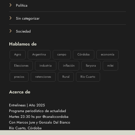
Política
Sin categorizar
Sociedad
Hablamos de
Agro
Argentina
campo
Córdoba
economía
Elecciones
industria
inflación
llaryora
milei
precios
retenciones
Rural
Río Cuarto
Acerca de
Entrelineas | Año 2025
Programa periodístico de actualidad
Martes 23:30 hs por @canalccordoba
Con Marcos Jure y Gonzalo Dal Bianco
Río Cuarto, Córdoba
Desarrollado por
DEVOPS