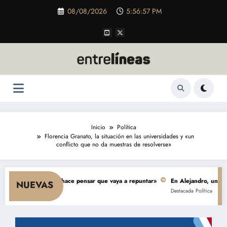
Saltar
08/08/2026
5:56:58 PM
al
contenido
Inicio
Política
Florencia Granato, la situación en las universidades y «un
conflicto que no da muestras de resolverse»
sumo y nada hace pensar que vaya a repuntar»
En Alejandro, una obra de $
NUEVAS
Destacada
Política