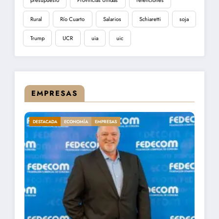
presupuesto
Provincias Unidas
retenciones
Rural
Río Cuarto
Salarios
Schiaretti
soja
Trump
UCR
uia
uic
EMPRESAS
DESTACADA
ECONOMÍA
EMPRESAS