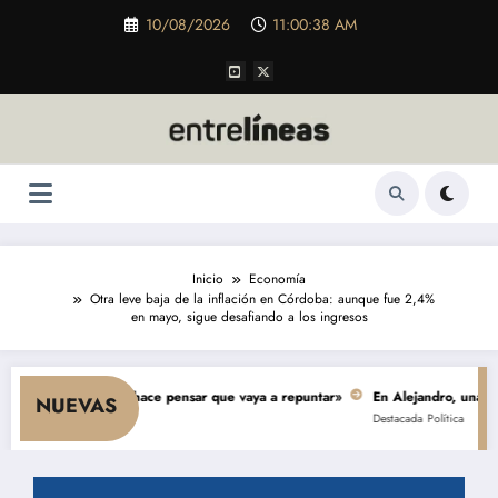
Saltar
10/08/2026
11:00:39 AM
al
contenido
Inicio
Economía
Otra leve baja de la inflación en Córdoba: aunque fue 2,4%
en mayo, sigue desafiando a los ingresos
umo y nada hace pensar que vaya a repuntar»
En Alejandro, una obra de $ 
NUEVAS
Destacada
Política