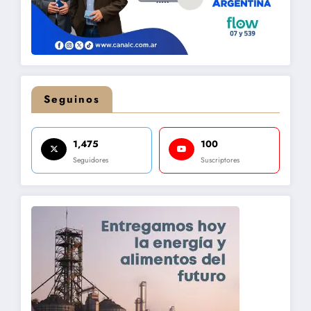
Seguinos
1,475
100
Seguidores
Suscriptores