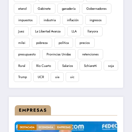
etanol
Gabinete
ganadería
Gobernadores
impuestos
industria
inflación
ingresos
Juez
La Libertad Avanza
LLA
llaryora
milei
pobreza
política
precios
presupuesto
Provincias Unidas
retenciones
Rural
Río Cuarto
Salarios
Schiaretti
soja
Trump
UCR
uia
uic
EMPRESAS
DESTACADA
ECONOMÍA
EMPRESAS