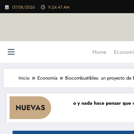
Saltar
07/08/2026
9:24:48 AM
al
contenido
Home
Economí
Inicio
Economía
Biocombustibles: un proyecto de B
que cae el consumo y nada hace pensar que vaya a repunt
NUEVAS