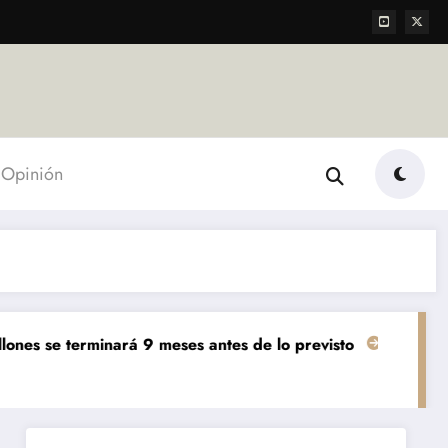
Opinión
nará 9 meses antes de lo previsto
«El mundo AgTech es 
Agropecuarias
Destacada