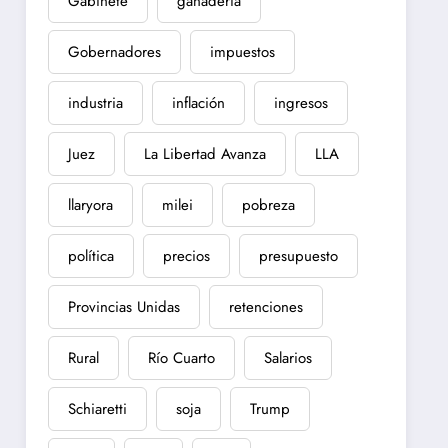
Gabinete
ganadería
Gobernadores
impuestos
industria
inflación
ingresos
Juez
La Libertad Avanza
LLA
llaryora
milei
pobreza
política
precios
presupuesto
Provincias Unidas
retenciones
Rural
Río Cuarto
Salarios
Schiaretti
soja
Trump