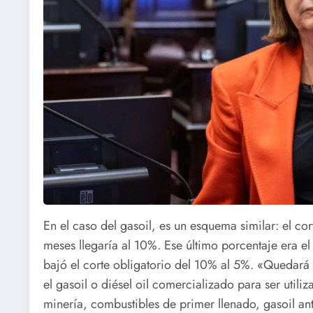
En el caso del gasoil, es un esquema similar: el co
meses llegaría al 10%. Ese último porcentaje era el
bajó el corte obligatorio del 10% al 5%. «Quedará
el gasoil o diésel oil comercializado para ser util
minería, combustibles de primer llenado, gasoil an