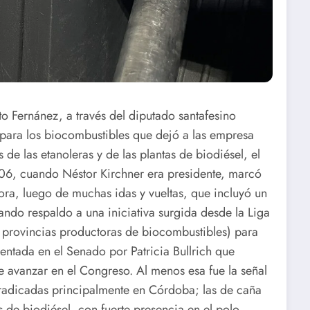
o Fernánez, a través del diputado santafesino
para los biocombustibles que dejó a las empresa
de las etanoleras y de las plantas de biodiésel, el
06, cuando Néstor Kirchner era presidente, marcó
ora, luego de muchas idas y vueltas, que incluyó un
ando respaldo a una iniciativa surgida desde la Liga
y provincias productoras de biocombustibles) para
entada en el Senado por Patricia Bullrich que
e avanzar en el Congreso. Al menos esa fue la señal
 radicadas principalmente en Córdoba; las de caña
s de biodiésel, con fuerte presencia en el polo