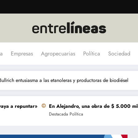
a
Empresas
Agropecuarias
Política
Sociedad
ullrich entusiasma a las etanoleras y productoras de biodiésel
ar»
En Alejandro, una obra de $ 5.000 millones se termi
Destacada
Política