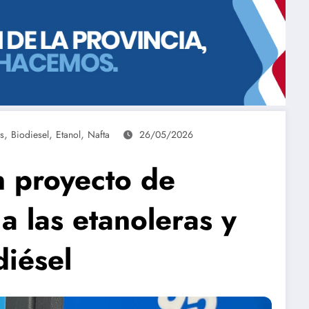
,
,
,
s
Biodiesel
Etanol
Nafta
26/05/2026
n proyecto de
a las etanoleras y
diésel