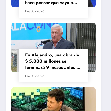
hace pensar que vaya a
repuntar»
06/08/2026
En Alejandro, una obra de
$ 5.000 millones se
terminará 9 meses antes de
lo previsto
05/08/2026